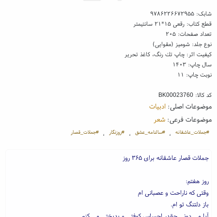
شابک:
۹۷۸۶۲۲۶۶۷۲۹۵۵
قطع کتاب: رقعی ۱۵*۲۱ سانتیمتر
تعداد صفحات: ۲۰۵
نوع جلد: شومیز (مقوایی)
کیفیت اثر: چاپ تك رنگ، کاغذ تحریر
سال چاپ: ۱۴۰۳
نوبت چاپ: ۱۱
کد کالا:
BK00023760
موضوعات اصلی:
ادبیات
موضوعات فرعی:
شعر
#جملات_عاشقانه
#سالنامه_عشق
#روزنگار
#جملات_قصار
،
،
،
جملات قصار عاشقانه برای ۳۶۵ روز
روز هفتم:
وقتی که ناراحت و عصبانی ام
باز دلتنگ تو ام.
آیا می دونی چقدر احساس کوفتی و بدبختی می کنم.