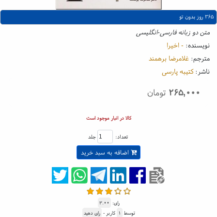
۳۶۵ روز بدون تو
متن دو زبانه فارسی-انگلیسی
نویسنده:
- اخیرا
مترجم:
غلامرضا برهمند
ناشر:
کتیبه پارسی
۲۶۵,۰۰۰
تومان
کالا در انبار موجود است
تعداد:
جلد
اضافه به سبد خرید
رای:
۳.۰۰
توسط
۱
کاربر -
رای دهید