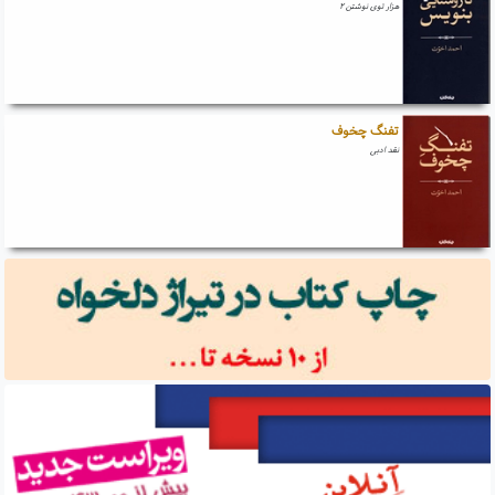
هزار توی نوشتن ۲
تفنگ چخوف
نقد ادبی