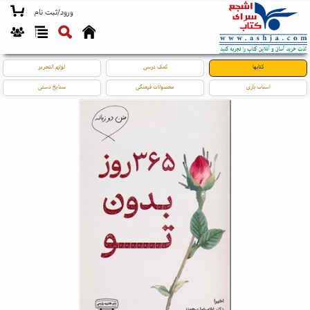
ورود/ثبت نام
کتابها
کمک درسی
لوازم التحریر
اسباب بازی
محصولات فرهنگی
صنایع دستی