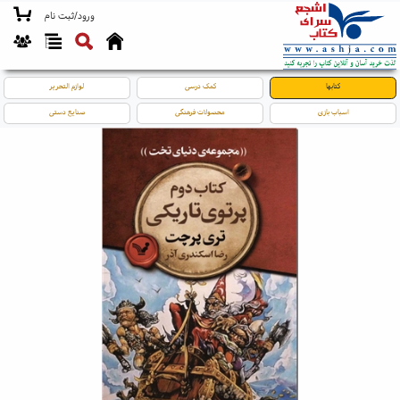
ورود/ثبت نام
کتابها
کمک درسی
لوازم التحریر
اسباب بازی
محصولات فرهنگی
صنایع دستی