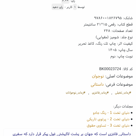
رای:
۳.۰۰
توسط
۱
کاربر -
رای دهید
شابک:
۹۷۸۶۰۰۱۸۲۶۷۹۵
قطع کتاب: رقعی ۱۵*۲۱ سانتیمتر
تعداد صفحات: ۲۴۸
نوع جلد: شومیز (مقوایی)
کیفیت اثر: چاپ تك رنگ، کاغذ تحریر
سال چاپ: ۱۴۰۵
نوبت چاپ: دوم
کد کالا:
BK00023724
موضوعات اصلی:
نوجوان
موضوعات فرعی:
داستانی
#رمان_تخیلی
#رمان_فانتزی
#رمان_نوجوانان
،
،
مجلدات دیگر:
●
دنیای تخت 1 - رنگ جادو
●
دنیای تخت 2 - پرتوی تاریکی
●
دنیای تخت 3 - تساوی حقوق
داستانی فانتزی است که جهان بر پشت لاکپشتی غول پیکر قرار دارد که سفری