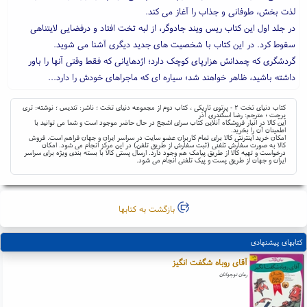
لذت بخش، طوفانی و جذاب را آغاز می کند.
در جلد اول این کتاب ریس ویند جادوگر، از لبه تخت افتاد و درفضایی لایتناهی
سقوط کرد. در این کتاب با شخصیت های جدید دیگری آشنا می شوید.
گردشگری که چمدانش هزارپای کوچک دارد؛ اژدهایانی که فقط وقتی آنها را باور
داشته باشید، ظاهر خواهند شد؛ سیاره ای که ماجراهای خودش را دارد...
کتاب دنیای تخت ۲ - پرتوی تاریکی ، کتاب دوم از مجموعه دنیای تخت ؛ ناشر: تندیس ؛ نوشته: تری
پرچت ؛ مترجم: رضا اسکندری آذر
این کالا در انبار فروشگاه آنلاین کتاب سرای اشجع در حال حاضر موجود است و شما می توانید با
اطمینان آن را بخرید.
امکان خرید اینترنتی کالا برای تمام کاربران عضو سایت در سراسر ایران و جهان فراهم است. فروش
کالا به صورت سفارش تلفنی (ثبت سفارش از طریق تلفن) در این مرکز انجام می شود. امکان
درخواست و تهیه کالا از طریق پیامک هم وجود دارد. ارسال پستی کالا با بسته بندی ویژه برای سراسر
ایران و جهان از طریق پست و پیک تلفنی انجام می شود.
بازگشت به کتابها
کتابهای پیشنهادی
آقای روباه شگفت انگیز
رمان نوجوانان