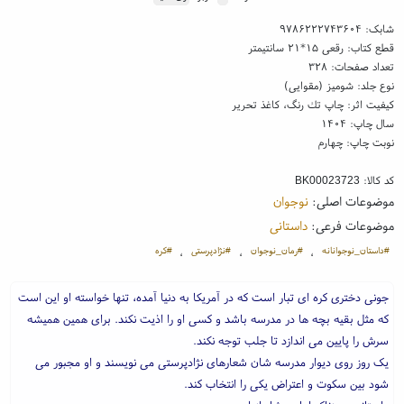
شابک:
۹۷۸۶۲۲۲۷۴۳۶۰۴
قطع کتاب: رقعی ۱۵*۲۱ سانتیمتر
تعداد صفحات: ۳۲۸
نوع جلد: شومیز (مقوایی)
کیفیت اثر: چاپ تك رنگ، کاغذ تحریر
سال چاپ: ۱۴۰۴
نوبت چاپ: چهارم
کد کالا:
BK00023723
موضوعات اصلی:
نوجوان
موضوعات فرعی:
داستانی
#داستان_نوجوانانه
#رمان_نوجوان
#نژادپرستی
#کره
،
،
،
جونی دختری کره ای تبار است که در آمریکا به دنیا آمده، تنها خواسته او این است
که مثل بقیه بچه ها در مدرسه باشد و کسی او را اذیت نکند. برای همین همیشه
سرش را پایین می اندازد تا جلب توجه نکند.
یک روز روی دیوار مدرسه شان شعارهای نژادپرستی می نویسند و او مجبور می
شود بین سکوت و اعتراض یکی را انتخاب کند.