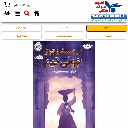
ورود/ثبت نام
کتابها
کمک درسی
لوازم التحریر
اسباب بازی
محصولات فرهنگی
صنایع دستی