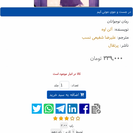
در جست و جوی جونی کیم
رمان نوجوانان
نویسنده:
آلن اوه
مترجم:
علیرضا شفیعی نسب
ناشر:
پرتقال
۳۳۹,۰۰۰
تومان
کالا در انبار موجود است
تعداد:
جلد
اضافه به سبد خرید
رای:
۳.۰۰
توسط
۱
کاربر -
رای دهید