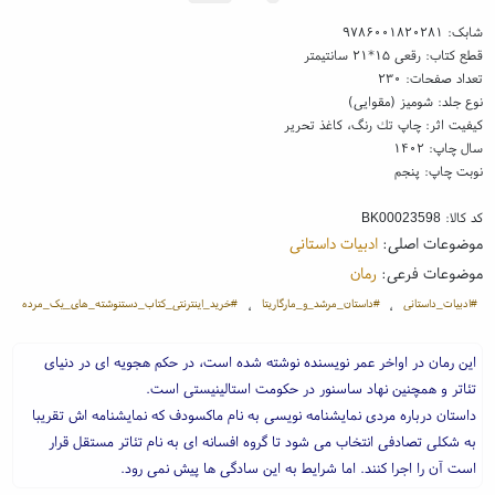
شابک:
۹۷۸۶۰۰۱۸۲۰۲۸۱
قطع کتاب: رقعی ۱۵*۲۱ سانتیمتر
تعداد صفحات: ۲۳۰
نوع جلد: شومیز (مقوایی)
کیفیت اثر: چاپ تك رنگ، کاغذ تحریر
سال چاپ: ۱۴۰۲
نوبت چاپ: پنجم
کد کالا:
BK00023598
موضوعات اصلی:
ادبیات داستانی
موضوعات فرعی:
رمان
#ادبیات_داستانی
#داستان_مرشد_و_مارگاریتا
#خرید_اینترنتی_کتاب_دستنوشته_های_یک_مرده
،
،
این رمان در اواخر عمر نویسنده نوشته شده است، در حکم هجویه ای در دنیای
تئاتر و همچنین نهاد ساسنور در حکومت استالینیستی است.
داستان درباره مردی نمایشنامه نویسی به نام ماکسودف که نمایشنامه اش تقریبا
به شکلی تصادفی انتخاب می شود تا گروه افسانه ای به نام تئاتر مستقل قرار
است آن را اجرا کنند. اما شرایط به این سادگی ها پیش نمی رود.