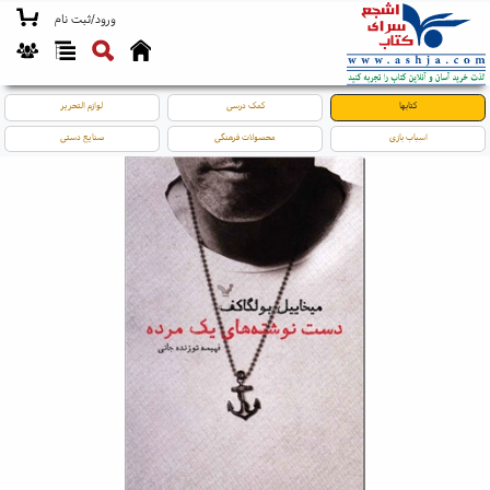
ورود/ثبت نام
کتابها
کمک درسی
لوازم التحریر
اسباب بازی
محصولات فرهنگی
صنایع دستی