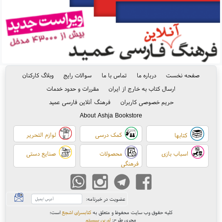
صفحه نخست
درباره ما
تماس با ما
سوالات رایج
وبلاگ کارکنان
ارسال کتاب به خارج از ایران
مقررات و حدود خدمات
حریم خصوصی کاربران
فرهنگ آنلاین فارسی عمید
About Ashja Bookstore
کمک درسی
لوازم التحریر
کتابها
اسباب بازی
محصولات
صنایع دستی
فرهنگی
عضویت در خبرنامه:
کلیه حقوق وب سایت محفوظ و متعلق به
کتابسرای اشجع
است
؛
مجری طرح:
اورین سیستم