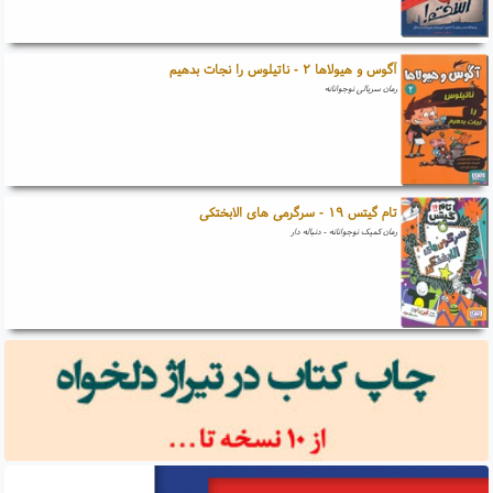
آگوس و هیولاها ۲ - ناتیلوس را نجات بدهیم
رمان سریالی نوجوانانه
تام گیتس ۱۹ - سرگرمی های الابختکی
رمان کمیک نوجوانانه - دنباله دار