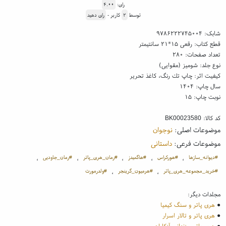
رای:
۴.۰۰
توسط
۲
کاربر -
رای دهید
شابک:
۹۷۸۶۲۲۲۷۴۵۰۰۴
قطع کتاب: رقعی ۱۵*۲۱ سانتیمتر
تعداد صفحات: ۲۸۰
نوع جلد: شومیز (مقوایی)
کیفیت اثر: چاپ تك رنگ، کاغذ تحریر
سال چاپ: ۱۴۰۴
نوبت چاپ: ۱۵
کد کالا:
BK00023580
موضوعات اصلی:
نوجوان
موضوعات فرعی:
داستانی
#دیوانه_سازها
#هورکراس
#هاگمیدز
#رمان_هری_پاتر
#رمان_جاودیی
،
،
،
،
،
#خرید_مجموعه_هری_پاتر
#هرمیون_گرینجر
#ولدرمورت
،
،
مجلدات دیگر:
●
هری پاتر و سنگ کیمیا
●
هری پاتر و تالار اسرار
●
هری پاتر و زندانی آزکابان