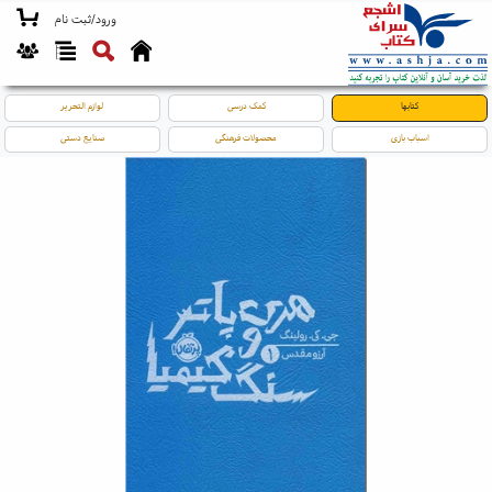
ورود/ثبت نام
کتابها
کمک درسی
لوازم التحریر
اسباب بازی
محصولات فرهنگی
صنایع دستی