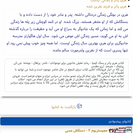
●
هری پاتر و فرزند نفرین شده
هری در بچگی زندگی دردناکی داشته. پدر و مادر خود را از دست داده و با
بستگانش که از او متنفر هستند، بزرگ شده. او در کمد کوچکی زیر پله ها زندگی
می کند و اما زمانی که یک جادوگر به سراغ او می آید و حقیقت را درباره گذشته
اش به او می گوید، مسیر زندگی اش عوض می شود. سال اول هاگوارتز مدرسه
جادوگری برای هری بهترین سال زندگی اوست. اما همه چیز خوب پیش نمی رود.او
تنها پسری است که از نفرین ولدرمورت سالم مانده.
کتاب هری پاتر و سنگ کیمیا ، رمان تخیلی جادویی برای نوجوانان ؛ ناشر: پرتقال ؛ نوشته: جی.کی
رولینگ ؛ مترجم: آرزو مقدس
این کالا در انبار فروشگاه آنلاین کتاب سرای اشجع در حال حاضر موجود است و شما می توانید با
اطمینان آن را بخرید.
امکان خرید اینترنتی کالا برای تمام کاربران عضو سایت در سراسر ایران و جهان فراهم است. فروش
کالا به صورت سفارش تلفنی (ثبت سفارش از طریق تلفن) در این مرکز انجام می شود. امکان
درخواست و تهیه کالا از طریق پیامک هم وجود دارد. ارسال پستی کالا با بسته بندی ویژه برای سراسر
ایران و جهان از طریق پست و پیک تلفنی انجام می شود.
بازگشت به کتابها
کتابهای پیشنهادی
مجیستریوم ۲ - دستکش مسی