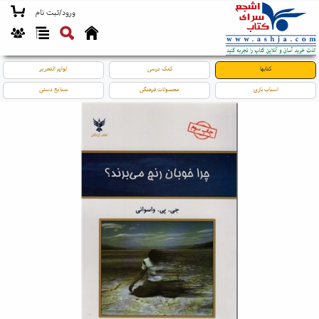
ورود/ثبت نام
کتابها
کمک درسی
لوازم التحریر
اسباب بازی
محصولات فرهنگی
صنایع دستی