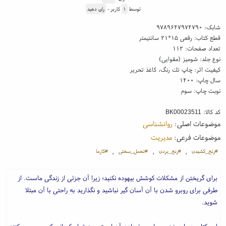
توسط
۱
کاربر -
رای دهید
شابک:
۹۷۸۹۶۴۷۹۷۴۷۹۰
قطع کتاب: رقعی ۱۵*۲۱ سانتیمتر
تعداد صفحات: ۱۱۲
نوع جلد: شومیز (مقوایی)
کیفیت اثر: چاپ تك رنگ، کاغذ تحریر
سال چاپ: ۱۴۰۰
نوبت چاپ: سوم
کد کالا:
BK00023511
موضوعات اصلی:
روانشناسی
موضوعات فرعی:
مدیریت
#رنج_کشیدن
#رنج_بردن
#تحمل_سختی
#کارما
،
،
،
برای گریختن از مشکلات کوشش بیهوده نکنید؛ زیرا آن جزئی از زندگی ماست. از
طرفی برای روبرو شدن با آن آسان گیر نباشید و نگذارید به راحتی با آن مبتلا
شوید.