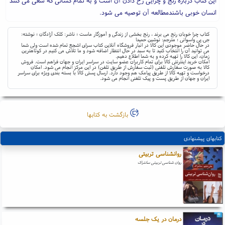
این کتاب درباره رنج و چرایی رخ دادن آن است و به تمام کسانی که سعی می کنند
انسان خوبی باشندمطالعه آن توصیه می شود.
کتاب چرا خوبان رنج می برند ، رنج بخشی از زندگی و آموزگار ماست ؛ ناشر: کلک آزادگان ؛ نوشته:
جی.پی واسوانی ؛ مترجم: نوشین حمیدا
در حال حاضر موجودی این کالا در انبار فروشگاه آنلاین کتاب سرای اشجع تمام شده است ولی شما
می توانید آن را انتخاب کنید تا به سبد در حال انتظار اضافه شود و ما تلاش می کنیم در کوتاهترین
زمان، این کالا را تهیه کرده و به شما اطلاع دهیم.
امکان خرید اینترنتی کالا برای تمام کاربران عضو سایت در سراسر ایران و جهان فراهم است. فروش
کالا به صورت سفارش تلفنی (ثبت سفارش از طریق تلفن) در این مرکز انجام می شود. امکان
درخواست و تهیه کالا از طریق پیامک هم وجود دارد. ارسال پستی کالا با بسته بندی ویژه برای سراسر
ایران و جهان از طریق پست و پیک تلفنی انجام می شود.
بازگشت به کتابها
کتابهای پیشنهادی
روانشناسی تربیتی
روان شناسی تربیتی سانتراک
درمان در یک جلسه