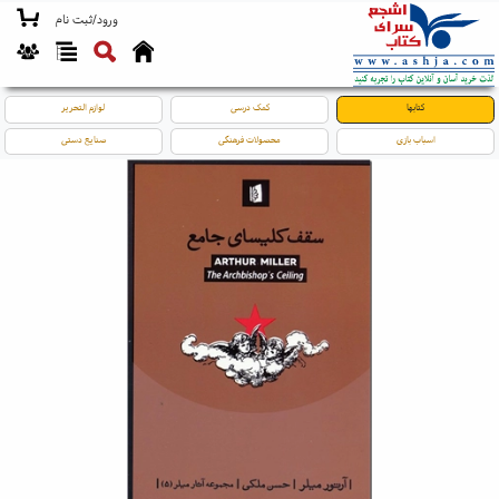
ورود/ثبت نام
کتابها
کمک درسی
لوازم التحریر
اسباب بازی
محصولات فرهنگی
صنایع دستی