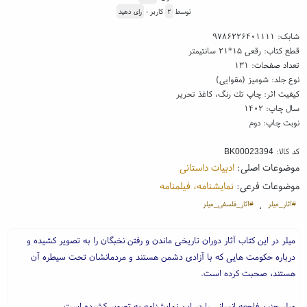
توسط
۲
کاربر -
رای دهید
شابک:
۹۷۸۶۲۲۶۴۰۱۱۱۱
قطع کتاب: رقعی ۱۵*۲۱ سانتیمتر
تعداد صفحات: ۱۳۱
نوع جلد: شومیز (مقوایی)
کیفیت اثر: چاپ تك رنگ، کاغذ تحریر
سال چاپ: ۱۴۰۲
نوبت چاپ: دوم
کد کالا:
BK00023394
موضوعات اصلی:
ادبیات داستانی
موضوعات فرعی:
نمایشنامه، فیلمنامه
#آثار_میلر
#آثار_فلسفی_میلر
،
میلر در این کتاب آثار دوران تاریخی ماندن و رفتن نخبگان را به تصویر کشیده و
درباره حکومت هایی که با آزادی دشمن هستند و مردمانشان تحت سیطره آن
هستند، صحبت کرده است.
میلر چنین فاجعه انسانی را در این نمایشنامه به تصویر کشیده است.