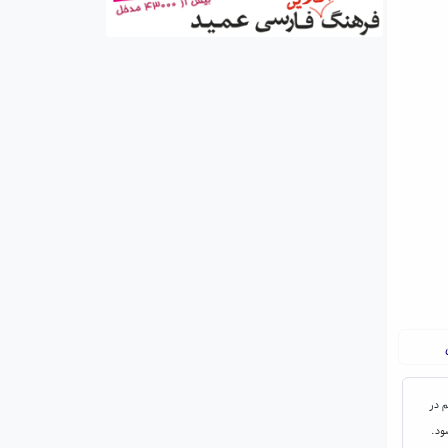
م در
ود.