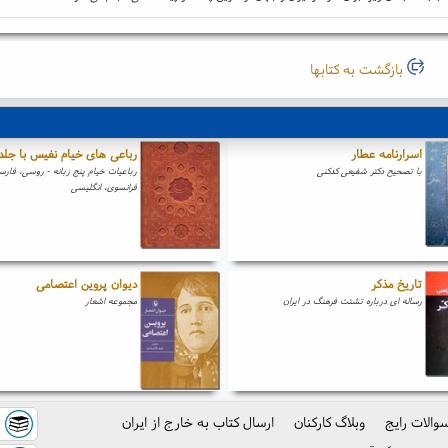
بازگشت به کتابها
اسرارنامه عطار
رباعی های خیام نفیس با جلد
با تصحیح دکتر شفیعی کدکنی
رباعیات خیام پنج زبانه - روسی، فار
فرانسوی، انگلیسی
تاریخ مذکر
دیوان پروین اعتصامی
رساله ای درباره تشتت فرهنگ در ایران
مجموعه اشعار
والات رایج
وبلاگ کارکنان
ارسال کتاب به خارج از ایران
ک