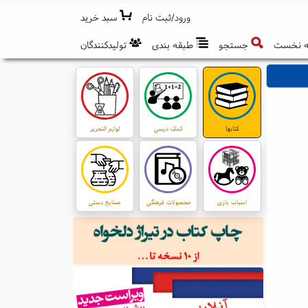
ورود/ثبت نام
سبد خرید
 نخست
جستجو
طبقه بندی
تولیدکنندگان
کتابها
کمک درسی
لوازم التحریر
اسباب بازی
محصولات فرهنگی
صنایع دستی