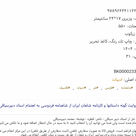
۹۷۸۹۶۴۳۴۱۱۲
 ۱۷*۲۴ سانتیمتر
ت: ۵۵۰
زرکوب
: چاپ تك رنگ، کاغذ تحریر
۱۴
 ۳۱
BK000023
 اصلی:
ادبیات
#شاهنامه
#فارسی
#نثر
#ادبیات
#کلاسیک
،
،
،
،
وایت گونه داستانها و کارنامه شاهان ایران از شاهنامه فردوسی به اهتمام استاد دبیرسیاقی
نثر از استاد دبیر سیاقی ؛ ناشر: قطره ؛ نوشته: محمد دبیرسیاقی
ام شده است ولی شما می توانید آن را انتخاب کنید تا به سبد در حال انتظار اضافه شود و ما تلاش می کنی
و جهان فراهم است. فروش کالا به صورت سفارش تلفنی (ثبت سفارش از طریق تلفن) در این مرکز انجام می ش
ا با بسته بندی ویژه برای سراسر ایران و جهان از طریق پست و پیک تلفنی انجام می شود.