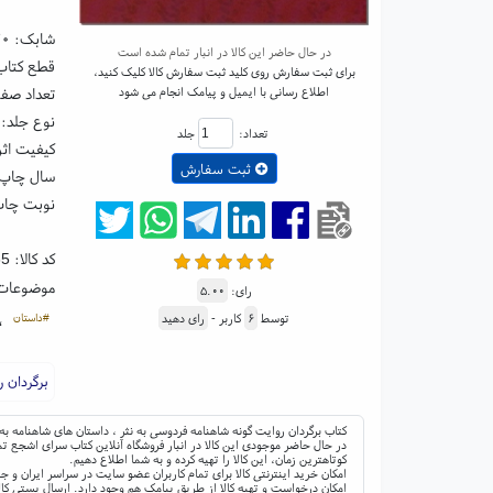
شابک:
۲۰
در حال حاضر این کالا در انبار تمام شده است
قطع کتاب: وزیری
برای ثبت سفارش روی کلید ثبت سفارش کالا کلیک کنید،
اطلاع رسانی با ایمیل و پیامک انجام می شود
تعداد صفحا
نوع جلد: 
تعداد:
جلد
کیفیت اثر
ثبت سفارش
سال چاپ: ۰۴
نوبت چاپ:
کد کالا:
35
موضوعات
رای:
۵.۰۰
#داستان
توسط
۶
کاربر -
رای دهید
،
برگردان ر
کتاب برگردان روایت گونه شاهنامه فردوسی به نثر ، داستان های شاهنامه به 
در حال حاضر موجودی این کالا در انبار فروشگاه آنلاین کتاب سرای اشجع تم
کوتاهترین زمان، این کالا را تهیه کرده و به شما اطلاع دهیم.
امکان خرید اینترنتی کالا برای تمام کاربران عضو سایت در سراسر ایران 
امکان درخواست و تهیه کالا از طریق پیامک هم وجود دارد. ارسال پستی کال