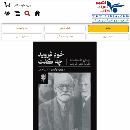
ورود/ثبت نام
کتابها
کمک درسی
لوازم التحریر
اسباب بازی
محصولات فرهنگی
صنایع دستی