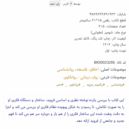
توسط
۴
کاربر -
رای دهید
شابک:
۹۷۸۹۶۴۴۸۹۱۹۲۲
قطع کتاب: رقعی ۱۵*۲۱ سانتیمتر
تعداد صفحات: ۳۰۵
نوع جلد: شومیز (مقوایی)
کیفیت اثر: چاپ تك رنگ، کاغذ تحریر
سال چاپ: ۱۴۰۲
نوبت چاپ: اول
کد کالا:
BK00023266
موضوعات اصلی:
اخلاق، فلسفه
،
روانشناسی
موضوعات فرعی:
روان درمانی - روانکاوی
#روانشناسی
#زیگموند_فروید
#روانکاوی
#ذهن
،
،
،
این کتاب با بررسی یازده نوشته نظری و اساسی فروید، ساختار و دستگاه فکری او
را به صورت تکاملی، تا رسیدن به شکل پیچیده نظام فکری او بررسی می کند و اجزا
به دقت چفت شده این ساختار فکری را از هم باز و دوباره سر هم می کند تا فهم
جدید و جامعی از فروید ارائه دهد.