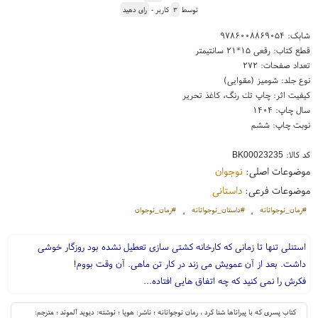
توسط
۳
کاربر -
رای دهید
شابک:
۹۷۸۶۰۰۸۸۶۹۰۵۴
قطع کتاب: رقعی ۱۵*۲۱ سانتیمتر
تعداد صفحات: ۲۷۲
نوع جلد: شومیز (مقوایی)
کیفیت اثر: چاپ تك رنگ، کاغذ تحریر
سال چاپ: ۱۴۰۴
نوبت چاپ: ششم
کد کالا:
BK00023235
موضوعات اصلی:
نوجوان
موضوعات فرعی:
داستانی
#رمان_نوجوانانه
#داستان_نوجوانانه
#رمان_نوجوان
،
،
استنلی تنها تا زمانی که کارخانه کشتی سازی تعطیل نشده بود روزگار خوشی
داشت. بعد از آن عمویش می زند در کار تن ماهی. آن وقت بووم!
فکرش را نمی کنید که چه اتفاق هایی افتاده...
کتاب پسری که با پیراناها شنا کرد ، رمان نوجوانانه ؛ ناشر: هوپا ؛ نوشته: دیوید آلموند ؛ مترجم: