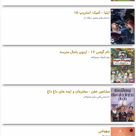
ایلیا - کمیک استریپ ۱۵
داستان های مصور دنباله دار
تام گیتس ۱۷ - اردوی باحال مدرسه
رمان کمیک نوجوانانه
مشاهیر خفن - مخترعان و ایده های داغ داغ
دانستنی هایی برای نوجوانان
بیهوشی