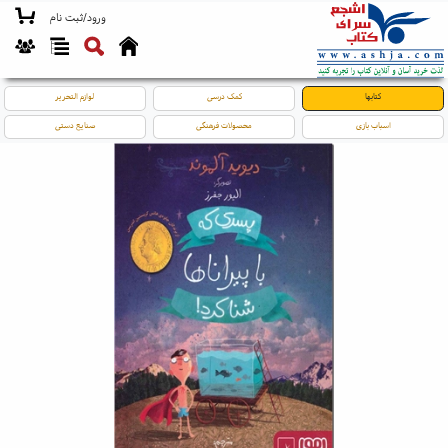
ورود/ثبت نام
کتابها
کمک درسی
لوازم التحریر
اسباب بازی
محصولات فرهنگی
صنایع دستی