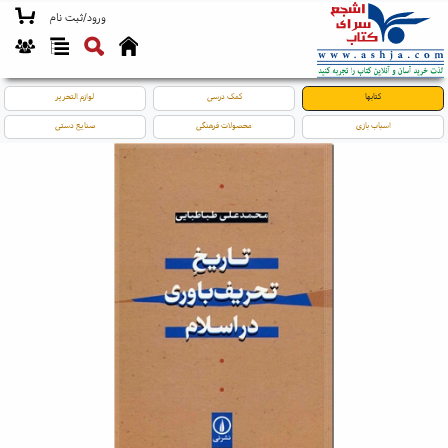
ورود/ثبت نام
کتابها
کمک درسی
لوازم التحریر
اسباب بازی
محصولات فرهنگی
صنایع دستی