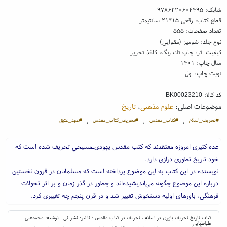
شابک:
۹۷۸۶۲۲۰۶۰۴۴۹۵
قطع کتاب: رقعی ۱۵*۲۱ سانتیمتر
تعداد صفحات: ۵۵۵
نوع جلد: شومیز (مقوایی)
کیفیت اثر: چاپ تك رنگ، کاغذ تحریر
سال چاپ: ۱۴۰۱
نوبت چاپ: اول
کد کالا:
BK00023210
موضوعات اصلی:
علوم مذهبی
،
تاریخ
#تحریف_اسلام
#کتاب_مقدس
#تخریف_کتاب_مقدس
#عهد_عتیق
،
،
،
عده کثیری امروزه معتقدند که کتب مقدس یهودی‌ـ‌مسیحی تحریف شده است که
خود تاریخ تطوری درازی دارد.
نویسنده در این کتاب به این موضوع پرداخته است که مسلمانان در قرون نخستین
درباره‌ این موضوع چگونه می‌اندیشیده‌اند و چطور در گذر زمان و بر اثر تحولات
فرهنگی، باورهای اولیه‌ دستخوش تغییر شد و در قرن پنجم چه تغییری کرد.
کتاب تاریخ تحریف باوری در اسلام ، تحربف در کتاب مقدس ؛ ناشر: نشر نی ؛ نوشته: محمدعلی
طباطبایی