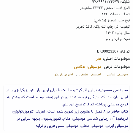
شابک:
۹۷۸۹۶۴۱۲۲۴۶۷۹
قطع کتاب: خشتی ۲۲*۲۲ سانتیمتر
تعداد صفحات: ۲۳۶
نوع جلد: شومیز (مقوایی)
کیفیت اثر: چاپ تك رنگ، کاغذ تحریر
سال چاپ: ۱۴۰۲
نوبت چاپ: پنجم
کد کالا:
BK00023107
موضوعات اصلی:
هنر
موضوعات فرعی:
موسیقی، عکاسی
#موسیقی_شناسی
#موسیقی_تطبیقی
#اتنوموزیکولوژی
،
،
محمدتقی مسعودیه در این اثر کوشیده است تا برای اولین بار اتنوموزیکولوژی را در
ایران بیان کند. کتب دیگری ترجمه شده ای در این زمینه موجود است که بیشتر به
تاریخ موسقی پرداخته اند تا توضیح این علم.
کتاب حاضر در ۸ فصل با عناوین زیر تدوین شده است: تعریف اتنوموزیکولوژی،
تاریخچۀ آن، زیبایی شناسی موسیقی، مقام، کمپوزیسیون، بدیهه سرایی در
موسیقی ایرانی، موسیقی محلی، موسیقی سنتی عربی و ترکیه.