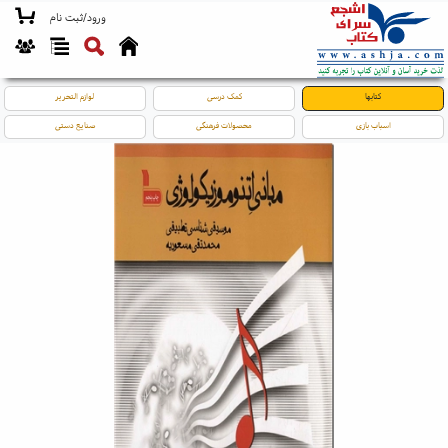
ورود/ثبت نام
کتابها
کمک درسی
لوازم التحریر
اسباب بازی
محصولات فرهنگی
صنایع دستی