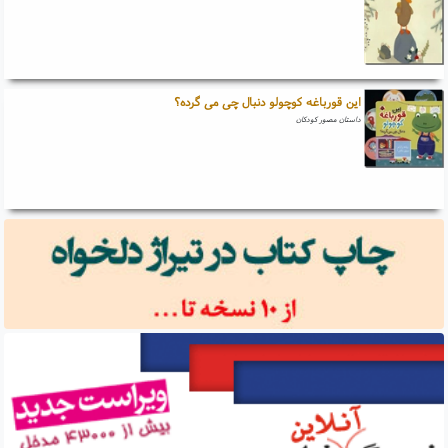
این قورباغه کوچولو دنبال چی می گرده؟
داستان مصور کودکان