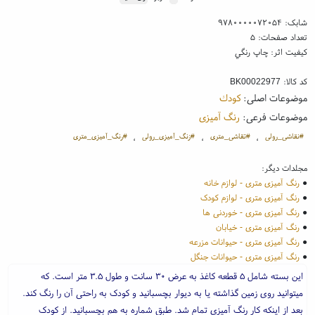
شابک:
۹۷۸۰۰۰۰۰۷۲۰۵۴
تعداد صفحات: ۵
کیفیت اثر: چاپ رنگي
کد کالا:
BK00022977
موضوعات اصلی:
كودك
موضوعات فرعی:
رنگ آمیزی
#نقاشی_رولی
#تقاشی_متری
#زنگ_آمیزی_رولی
#رنگ_آمیزی_متری
،
،
،
مجلدات دیگر:
●
رنگ آمیزی متری - لوازم خانه
●
رنگ آمیزی متری - لوازم کودک
●
رنگ آمیزی متری - خوردنی ها
●
رنگ آمیزی متری - خیابان
●
رنگ آمیزی متری - حیوانات مزرعه
●
رنگ آمیزی متری - حیوانات جنگل
این بسته شامل ۵ قطعه کاغذ به عرض ۳۰ سانت و طول ۳.۵ متر است. که
میتوانید روی زمین گذاشته یا به دیوار بچسبانید و کودک به راحتی آن را رنگ کند.
بعد از اینکه کار رنگ آمیزی تمام شد. طبق شماره به هم بچسبانید. از کودک