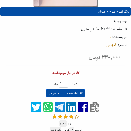
رنگ آمیزی متری - خیابان
جلد چهارم
۵ صفحه ۳۰*۷۰ سانتی متری
نویسنده:
. .
ناشر:
قدیانی
۳۳۰,۰۰۰
تومان
کالا در انبار موجود است
تعداد:
جلد
اضافه به سبد خرید
رای:
۴.۰۰
توسط
۲
کاربر -
رای دهید