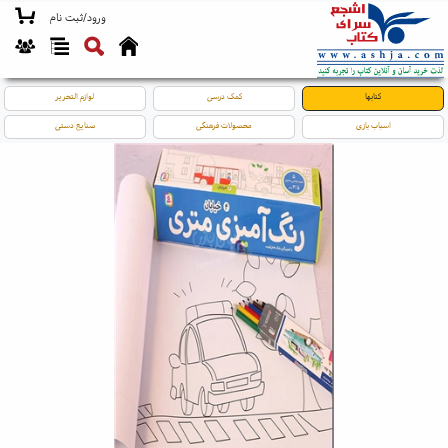
ورود/ثبت نام
کتابها
کمک درسی
لوازم التحریر
اسباب بازی
محصولات فرهنگی
صنایع دستی