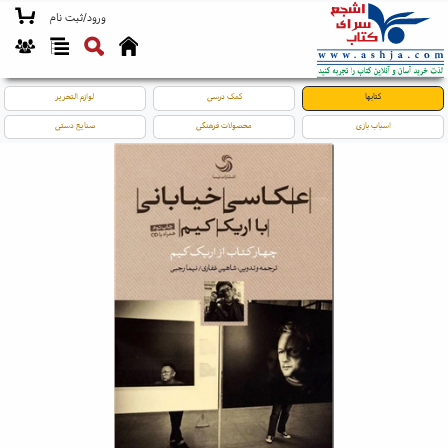
ورود/ثبت نام
کتابها
کمک درسی
لوازم التحریر
اسباب بازی
محصولات فرهنگی
صنایع دستی