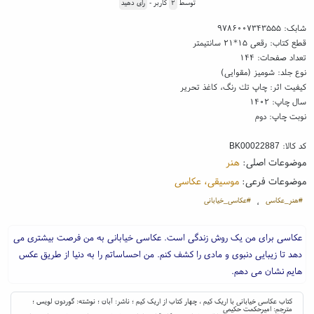
توسط
۲
کاربر -
رای دهید
شابک:
۹۷۸۶۰۰۷۳۴۳۵۵۵
قطع کتاب: رقعی ۱۵*۲۱ سانتیمتر
تعداد صفحات: ۱۴۴
نوع جلد: شومیز (مقوایی)
کیفیت اثر: چاپ تك رنگ، کاغذ تحریر
سال چاپ: ۱۴۰۲
نوبت چاپ: دوم
کد کالا:
BK00022887
موضوعات اصلی:
هنر
موضوعات فرعی:
موسیقی، عکاسی
#هنر_عکاسی
#عکاسی_خیابانی
،
عکاسی برای من یک روش زندگی است. عکاسی خیابانی به من فرصت بیشتری می
دهد تا زیبایی دنبوی و مادی را کشف کنم. من احساساتم را به دنیا از طریق عکس
هایم نشان می دهم.
کتاب عکاسی خیابانی با اریک کیم ، چهار کتاب از اریک کیم ؛ ناشر: آبان ؛ نوشته: گوردون لویس ؛
مترجم: امیرحکمت حکیمی