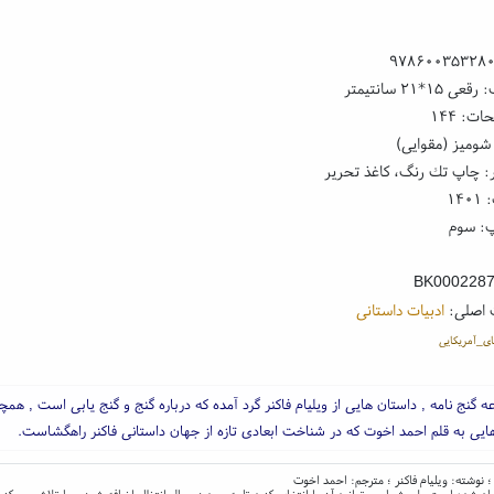
۹۷۸۶۰۰۳۵۳۲۸
۱*۲۱ سانتیمتر
ت: ۱۴۴
شومیز (مقوایی)
: چاپ تك رنگ، کاغذ تحریر
۱۴
: سوم
BK000228
 اصلی:
ادبیات داستانی
ی_آمریکایی
 گنج نامه , داستان هایی از ویلیام فاکنر گرد آمده که درباره گنج و گنج یابی است , همچ
یی به قلم احمد اخوت که در شناخت ابعادی تازه از جهان داستانی فاکنر راهگشاست.
؛ نوشته: ویلیام فاکنر ؛ مترجم: احمد اخوت
ام شده است ولی شما می توانید آن را انتخاب کنید تا به سبد در حال انتظار اضافه شود و ما تلاش می کنی