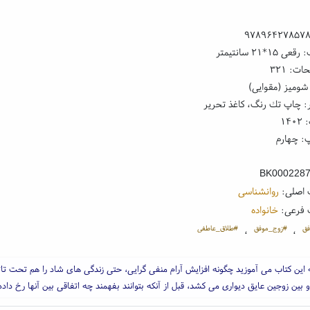
۹۷۸۹۶۴۲۷۸۵۷
۱*۲۱ سانتیمتر
ت: ۳۲۱
شومیز (مقوایی)
: چاپ تك رنگ، کاغذ تحریر
۱۴
: چهارم
BK000228
 اصلی:
روانشناسی
 فرعی:
خانواده
فق
#زوج_موفق
#طلاق_عاطفی
،
،
 این کتاب می آموزید چگونه افزایش آرام منفی گرایی، حتی زندگی های شاد را هم تحت تاثی
بین زوجین عایق دیواری می کشد، قبل از آنکه بتوانند بفهمند چه اتفاقی بین آنها رخ داد