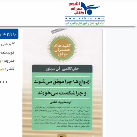
ازدواج ها 
کلیدهای 
نویسنده
مترجم:
و
ناشر:
صا
۰۰۰