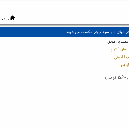
صفحه
چرا موفق می شوند و چرا شکست می خورند
همسران موفق
:
جان گاتمن
یدا لطفی
برین
۵۶۰,
تومان