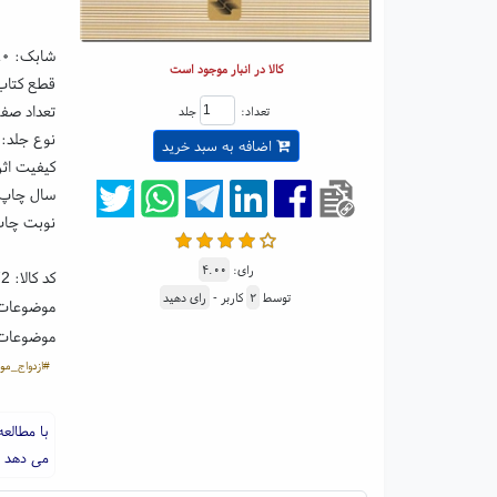
شابک:
۸۰
کالا در انبار موجود است
قطع کتاب: رقعی ۵
تعداد صفحا
تعداد:
جلد
نوع جلد: 
اضافه به سبد خرید
کیفیت اثر
سال چاپ: ۰۲
نوبت چاپ
رای:
۴.۰۰
کد کالا:
72
توسط
۲
کاربر -
رای دهید
موضوعات
موضوعات
#ازدواج_مو
با مطالعه
می دهد و 