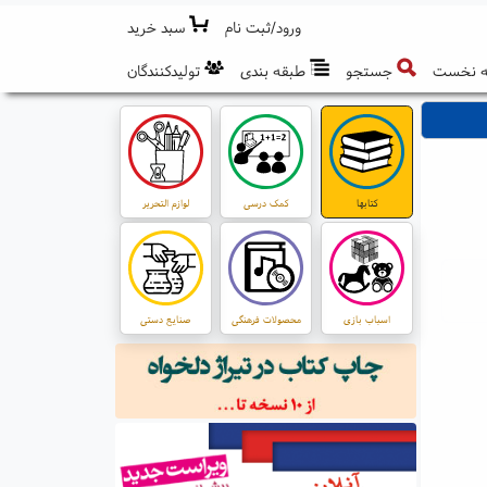
ورود/ثبت نام
سبد خرید
 نخست
جستجو
طبقه بندی
تولیدکنندگان
کتابها
کمک درسی
لوازم التحریر
اسباب بازی
محصولات فرهنگی
صنایع دستی