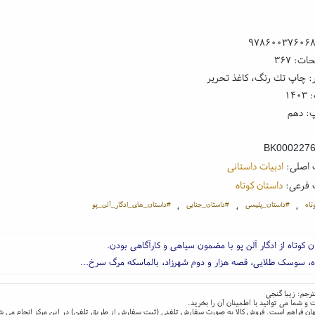
۹۷۸۶۰۰۳۷۶۰۶
ت: ۳۶۷
: چاپ تك رنگ، کاغذ تحریر
۱۴
: دهم
BK000227
 اصلی:
ادبیات داستانی
 فرعی:
داستان کوتاه
تاه
#داستان_پلیسی
#داستان_جنایی
#داستان_های_ادگار_آلن_پو
،
،
،
ه، سوسک طلایی، قصه هزار و دوم شهرزاد، بالماسکه مرگ سرخ...
مترجم: زیبا گنجی
و شما می توانید با اطمینان آن را بخرید.
و جهان فراهم است. فروش کالا به صورت سفارش تلفنی (ثبت سفارش از طریق تلفن) در این مرکز انجام می ش