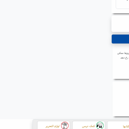
روزها ممکن
 رخ دهد
کمک درسی
لوازم التحریر
تابها