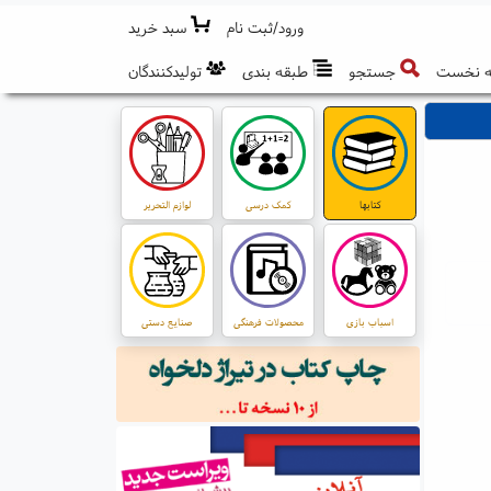
ورود/ثبت نام
سبد خرید
 نخست
جستجو
طبقه بندی
تولیدکنندگان
کتابها
کمک درسی
لوازم التحریر
اسباب بازی
محصولات فرهنگی
صنایع دستی