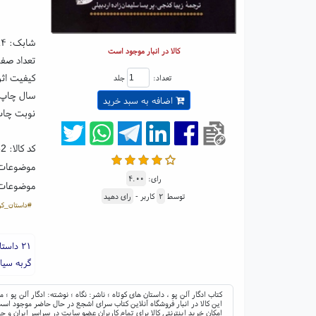
شابک:
۸۴
کالا در انبار موجود است
تعداد صفحا
کیفیت اثر
تعداد:
جلد
سال چاپ: ۰۳
اضافه به سبد خرید
نوبت چاپ
کد کالا:
62
موضوعات
رای:
۴.۰۰
موضوعات
توسط
۲
کاربر -
رای دهید
#داستان_کو
۲۱ داستان کوتاه از ادگار آلن پو با مضمون سیاهی و کارآگاهی بودن.
گربه سیا
کتاب ادگار آلن پو ، داستان های کوتاه ؛ ناشر: نگاه ؛ نوشته: ادگار آلن پو ؛ 
این کالا در انبار فروشگاه آنلاین کتاب سرای اشجع در حال حاضر موجود است 
امکان خرید اینترنتی کالا برای تمام کاربران عضو سایت در سراسر ایران 