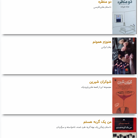
دو منظره
داستان های فارسی
هنوزم همونم
رمان ایرانی
شوکران شیرین
مجموعه ای از قصه های پارودیک
من یک گربه هستم
داستان زندگی یک بچه گربه طرد شده، ناخواسته و سرگردان