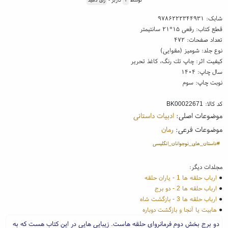
شابک:
۹۷۸۶۲۲۲۳۴۴۹۳۱
قطع کتاب: رقعی ۱۵*۲۱ سانتیمتر
تعداد صفحات: ۴۷۲
نوع جلد: شومیز (مقوایی)
کیفیت اثر: چاپ تك رنگ، کاغذ تحریر
سال چاپ: ۱۴۰۴
نوبت چاپ: سوم
کد کالا:
BK00022671
موضوعات اصلی:
ادبیات داستانی
موضوعات فرعی:
رمان
#داستان_های_نوجوانان_انگلیسی
مجلدات دیگر:
●
ارباب حلقه ها 1 - یاران حلقه
●
ارباب حلقه ها 2 - دو برج
●
ارباب حلقه ها 3 - بازگشت شاه
●
هابیت یا آنجا و بازگشت دوباره
دو برج بخش دوم فرمانروای حلقه هاست. زیبایی هایی در این کتاب هست که به