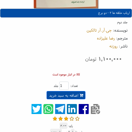
ارباب حلقه ها ۲ - دو برج
جلد دوم
نویسنده:
جی.آر.آر تالکین
مترجم:
رضا علیزاده
ناشر:
روزنه
۱,۱۰۰,۰۰۰
تومان
کالا در انبار موجود است
تعداد:
جلد
اضافه به سبد خرید
رای:
۳.۰۰
توسط
۱
کاربر -
رای دهید