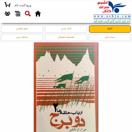
ورود/ثبت نام
کتابها
کمک درسی
لوازم التحریر
اسباب بازی
محصولات فرهنگی
صنایع دستی