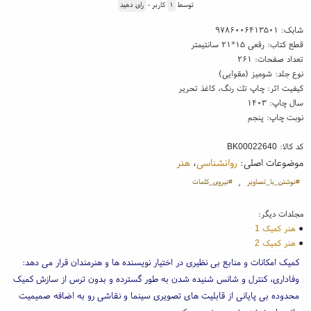
توسط
۱
کاربر -
رای دهید
شابک:
۹۷۸۶۰۰۶۴۱۳۵۰۱
قطع کتاب: رقعی ۱۵*۲۱ سانتیمتر
تعداد صفحات: ۲۶۱
نوع جلد: شومیز (مقوایی)
کیفیت اثر: چاپ تك رنگ، کاغذ تحریر
سال چاپ: ۱۴۰۳
نوبت چاپ: پنجم
کد کالا:
BK00022640
موضوعات اصلی:
روانشناسی
،
هنر
#نوشتن_با_تصاویر
#نیروی_کلمات
،
مجلدات دیگر:
●
هنر کمیک 1
●
هنر کمیک 2
کمیک امکانات و منابع بی نظیری در اختیار نویسنده ها و هنرمندان قرار می دهد:
وفاداری، کنترل و شانس شنیده شدن به طور گسترده و بدون ترس از سازش کمیک
محدوده بی پایانی از قابلیت های تصویری سینما و نقاشی رو به اضافه صمیمیت