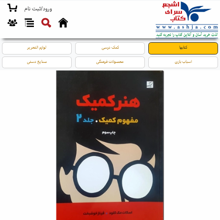
ورود/ثبت نام
کتابها
کمک درسی
لوازم التحریر
اسباب بازی
محصولات فرهنگی
صنایع دستی