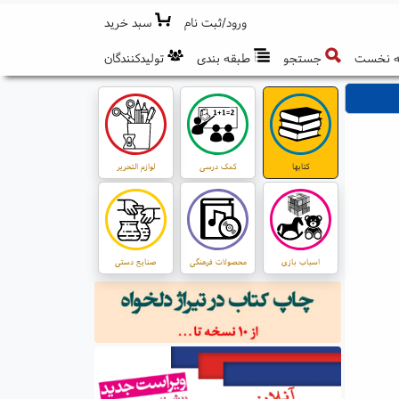
ورود/ثبت نام
سبد خرید
 نخست
جستجو
طبقه بندی
تولیدکنندگان
کتابها
کمک درسی
لوازم التحریر
اسباب بازی
محصولات فرهنگی
صنایع دستی