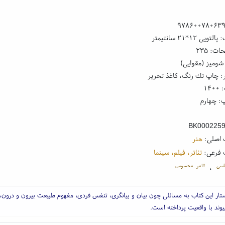
۹۷۸۶۰۰۷۸۰۶۳
ی ۱۲*۲۱ سانتیمتر
ت: ۲۳۵
شومیز (مقوایی)
: چاپ تك رنگ، کاغذ تحریر
۱۴
: چهارم
BK000225
 اصلی:
هنر
 فرعی:
تئاتر، فیلم، سینما
اسی
#امر_محسوس
،
ر این کتاب به مسائلی چون بیان و بیانگری، تنفس فردی، مفهوم طبیعت بیرون و درون، 
یوند با واقعیت پرداخته است.