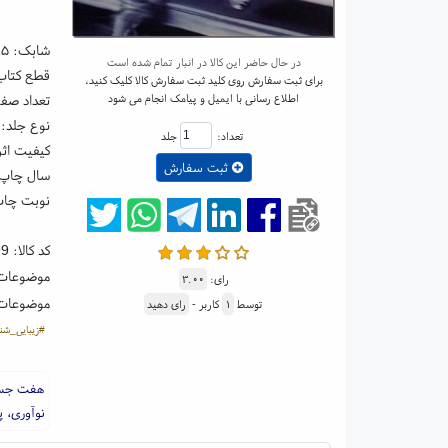
شابک:
۹۵
در حال حاضر این کالا در انبار تمام شده است
قطع کتاب: پالتوی
برای ثبت سفارش روی کلید ثبت سفارش کالا کلیک کنید،
اطلاع رسانی با ایمیل و پیامک انجام می شود
تعداد صفحا
نوع جلد: 
تعداد:
جلد
کیفیت اثر
ثبت سفارش
سال چاپ: ۰۰
نوبت چاپ
کد کالا:
99
موضوعات
رای:
۳.۰۰
موضوعات
توسط
۱
کاربر -
رای دهید
#زیبایی_شن
هفت جستا
نوآوری، پ