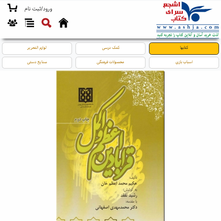
ورود/ثبت نام
کتابها
کمک درسی
لوازم التحریر
اسباب بازی
محصولات فرهنگی
صنایع دستی