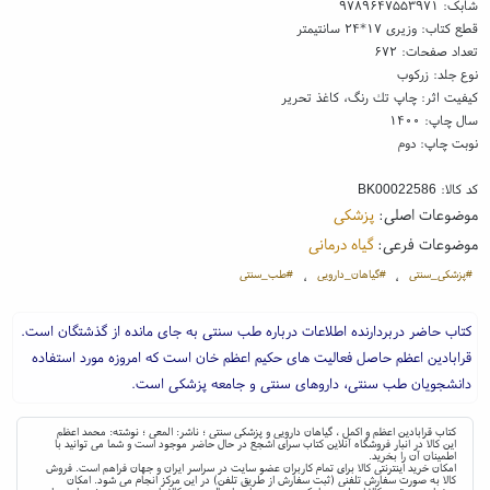
شابک:
۹۷۸۹۶۴۷۵۵۳۹۷۱
قطع کتاب: وزیری ۱۷*۲۴ سانتیمتر
تعداد صفحات: ۶۷۲
نوع جلد: زرکوب
کیفیت اثر: چاپ تك رنگ، کاغذ تحریر
سال چاپ: ۱۴۰۰
نوبت چاپ: دوم
کد کالا:
BK00022586
موضوعات اصلی:
پزشکی
موضوعات فرعی:
گیاه درمانی
#پزشکی_سنتی
#گیاهان_دارویی
#طب_سنتی
،
،
کتاب حاضر دربردارنده اطلاعات درباره طب سنتی به جای مانده از گذشتگان است.
قرابادین اعظم حاصل فعالیت های حکیم اعظم خان است که امروزه مورد استفاده
دانشجویان طب سنتی، داروهای سنتی و جامعه پزشکی است.
کتاب قرابادین اعظم و اکمل ، گیاهان دارویی و پزشکی سنتی ؛ ناشر: المعی ؛ نوشته: محمد اعظم
این کالا در انبار فروشگاه آنلاین کتاب سرای اشجع در حال حاضر موجود است و شما می توانید با
اطمینان آن را بخرید.
امکان خرید اینترنتی کالا برای تمام کاربران عضو سایت در سراسر ایران و جهان فراهم است. فروش
کالا به صورت سفارش تلفنی (ثبت سفارش از طریق تلفن) در این مرکز انجام می شود. امکان