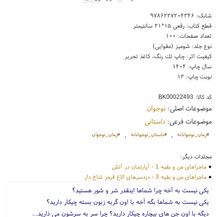
شابک:
۹۷۸۶۲۲۷۲۰۴۳۴۶
قطع کتاب: رقعی ۱۵*۲۱ سانتیمتر
تعداد صفحات: ۱۰۰
نوع جلد: شومیز (مقوایی)
کیفیت اثر: چاپ تك رنگ، کاغذ تحریر
سال چاپ: ۱۴۰۴
نوبت چاپ: ۱۲
کد کالا:
BK00022493
موضوعات اصلی:
نوجوان
موضوعات فرعی:
داستانی
#رمان_نوجوانانه
#داستان_نوجوانانه
#رمان_نوجوان
،
،
مجلدات دیگر:
●
ماجراهای من و بقیه 1 - آپارتمان در آتش
●
ماجراهای من و بقیه 3 - دردسرهای الاغ قرمز شاخ دار
یکی نیست به آخه چرا شماها اینقدر شر و شور هستید؟
یکی نیست به شماها بگه آخه با اون گربه زبون بسته چیکار دارید؟
دیگه با اون جن های بیچاره چیکار دارید؟ چرا سر به سرشون می ذارید...