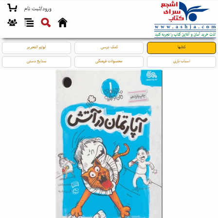
ورود/ثبت نام
کتابها
کمک درسی
لوازم التحریر
اسباب بازی
محصولات فرهنگی
صنایع دستی