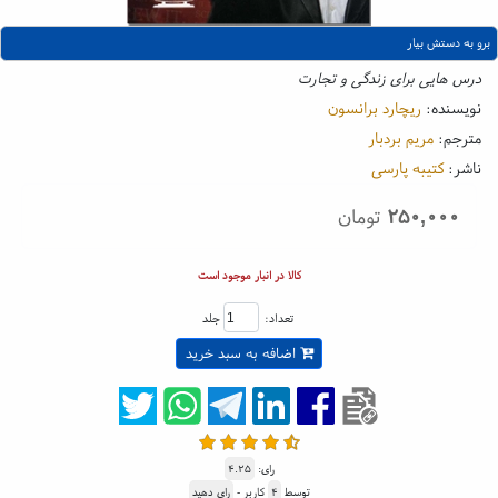
برو به دستش بیار
درس هایی برای زندگی و تجارت
نویسنده:
ریچارد برانسون
مترجم:
مریم بردبار
ناشر:
کتیبه پارسی
۲۵۰,۰۰۰
تومان
کالا در انبار موجود است
تعداد:
جلد
اضافه به سبد خرید
رای:
۴.۲۵
توسط
۴
کاربر -
رای دهید