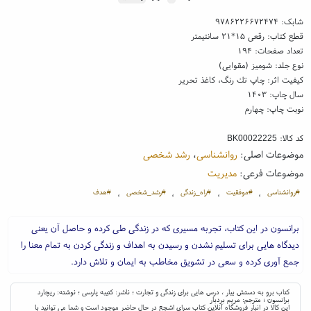
شابک:
۹۷۸۶۲۲۶۶۷۲۴۷۴
قطع کتاب: رقعی ۱۵*۲۱ سانتیمتر
تعداد صفحات: ۱۹۴
نوع جلد: شومیز (مقوایی)
کیفیت اثر: چاپ تك رنگ، کاغذ تحریر
سال چاپ: ۱۴۰۳
نوبت چاپ: چهارم
کد کالا:
BK00022225
موضوعات اصلی:
روانشناسی
،
رشد شخصی
موضوعات فرعی:
مدیریت
#روانشناسی
#موفقیت
#راه_زندگی
#رشد_شخصی
#هدف
،
،
،
،
برانسون در این کتاب، تجربه مسیری که در زندگی طی کرده و حاصل آن یعنی
دیدگاه هایی برای تسلیم نشدن و رسیدن به اهداف و زندگی کردن به تمام معنا را
جمع آوری کرده و سعی در تشویق مخاطب به ایمان و تلاش دارد.
کتاب برو به دستش بیار ، درس هایی برای زندگی و تجارت ؛ ناشر: کتیبه پارسی ؛ نوشته: ریچارد
برانسون ؛ مترجم: مریم بردبار
این کالا در انبار فروشگاه آنلاین کتاب سرای اشجع در حال حاضر موجود است و شما می توانید با