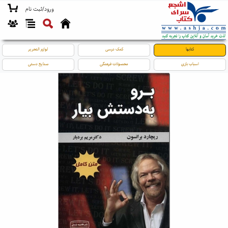
ورود/ثبت نام
کتابها
کمک درسی
لوازم التحریر
اسباب بازی
محصولات فرهنگی
صنایع دستی