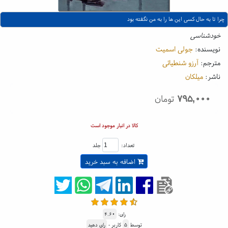
چرا تا به حال کسی این ها را به من نگفته بود
خودشناسی
نویسنده:
جولی اسمیت
مترجم:
آرزو شنطیائی
ناشر:
میلکان
۷۹۵,۰۰۰
تومان
کالا در انبار موجود است
تعداد:
جلد
اضافه به سبد خرید
رای:
۴.۶۰
توسط
۵
کاربر -
رای دهید