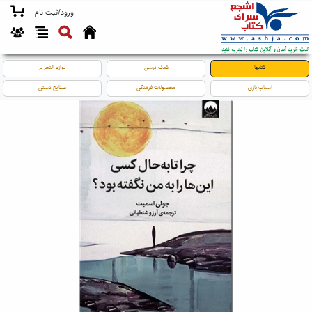
ورود/ثبت نام
کتابها
کمک درسی
لوازم التحریر
اسباب بازی
محصولات فرهنگی
صنایع دستی