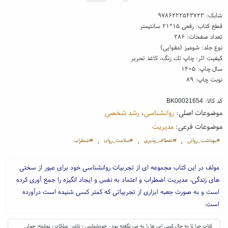
شابک:
۹۷۸۶۲۲۲۵۴۳۷۲۳
قطع کتاب: رقعی ۱۵*۲۱ سانتیمتر
تعداد صفحات: ۲۸۶
نوع جلد: شومیز (مقوایی)
کیفیت اثر: چاپ تك رنگ، کاغذ تحریر
سال چاپ: ۱۴۰۵
نوبت چاپ: ۸۹
کد کالا:
BK00021654
موضوعات اصلی:
روانشناسی
،
رشد شخصی
موضوعات فرعی:
مدیریت
#بهداشت_روانی
#انعطاف_پذیری
#سلامت_روان
#اضطراب
،
،
،
مولف در این کتاب مجموعه ای از تجربیات روانشناسی خود برای عبور از سختی
های زندگی، مدیریت اضطراب و اعتماد به نفس و ایجاد انگیزه را جمع آوری کرده
است و به صورت جعبه ابزاری از تجربیاتی که کمتر کسی شنیده است درآورده
است.
کتاب چرا تا به حال کسی این ها را به من نگفته بود ، خودشناسی ؛ ناشر: میلکان ؛ نوشته: جولی