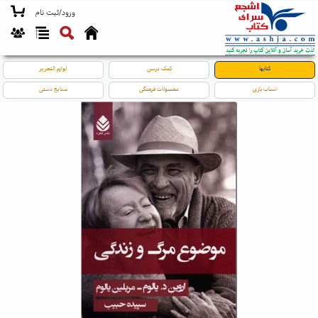
ورود/ثبت نام
کتابها
کمک درسی
لوازم التحریر
اسباب بازی
محصولات فرهنگی
صنایع دستی