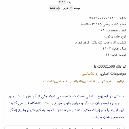
رای:
۴.۰۰
توسط
۲
کاربر -
رای دهید
شابک:
۹۷۸۲۰۰۱۰۰۲۱۸۴
قطع کتاب: رقعی ۱۵*۲۱ سانتیمتر
تعداد صفحات: ۲۶۸
نوع جلد: زرکوب
کیفیت اثر: چاپ تك رنگ، کاغذ تحریر
سال چاپ: ۱۴۰۳
نوبت چاپ: ۱۱
کد کالا:
BK00021566
موضوعات اصلی:
روانشناسی
#یالوم
#روانکای
#داستان_روانکاوانه
#داستان_روانشناسانه
،
،
،
داستان درباره زوج عاشقی است که متوجه می شوند یکی از آنها قرار است بمیرد
... اروین یالوم، روان درمانگر و مرلین یالوم، مورخ و استاد دانشگاه قرار می گذارند
این فرایند را با جزئیات مکتوب کنند و خواننده را با خود به کوچکترین وقایع زندگی
خصوصی شان ببرند...