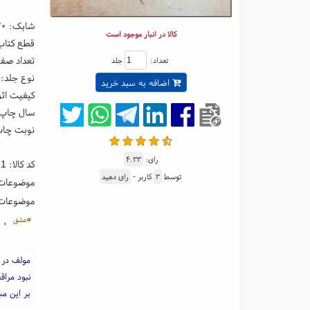
شابک:
۳۰
کالا در انبار موجود است
قطع کتاب: رقعی ۵
تعداد صفحا
تعداد:
جلد
نوع جلد: 
اضافه به سبد خرید
کیفیت اثر
سال چاپ: ۰۵
نوبت چاپ:
رای:
۴.۳۳
کد کالا:
51
توسط
۳
کاربر -
رای دهید
موضوعات
موضوعات
#عشق
،
مولف در 
نبود مراق
بر این مش