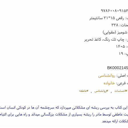
۹۷۸۶۰۰۸۰۹۱۵
۱*۲۱ سانتیمتر
ت: ۳۲۸
شومیز (مقوایی)
: چاپ تك رنگ، کاغذ تحریر
۱۴
 ۱۹
BK000214
 اصلی:
روانشناسی
 فرعی:
خانواده
#احساسات
#روانشناسی
#عاطفه
،
،
این کتاب به بررسی ریشه ای مشکلاتی میپردازد که سرچشمه آن ها در کودکی انسان است.
بت عاطفی توسط مادر را ریشه بسیاری از مشکلات بزرگسالی میداند و راه هایی برای التیام 
کلات ارائه میدهد