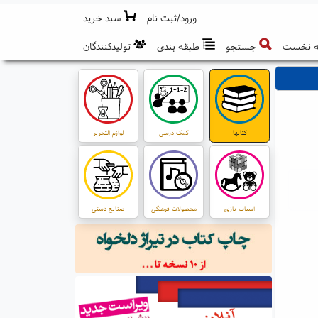
ورود/ثبت نام
سبد خرید
 نخست
جستجو
طبقه بندی
تولیدکنندگان
کتابها
کمک درسی
لوازم التحریر
اسباب بازی
محصولات فرهنگی
صنایع دستی