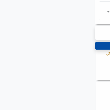
ود.
گی