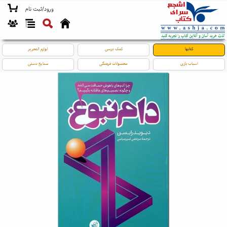
ورود/ثبت نام
کتابها
کمک درسی
لوازم التحریر
اسباب بازی
محصولات فرهنگی
صنایع دستی