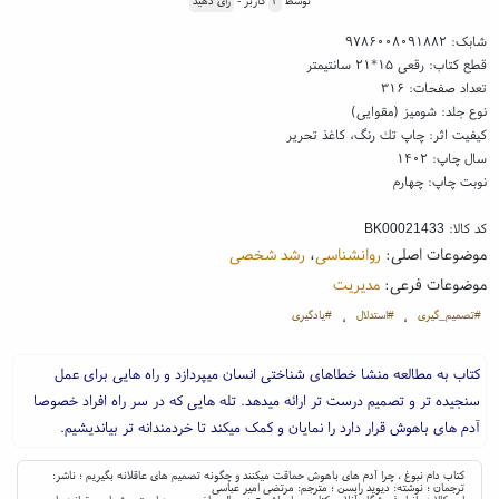
توسط
۲
کاربر -
رای دهید
شابک:
۹۷۸۶۰۰۸۰۹۱۸۸۲
قطع کتاب: رقعی ۱۵*۲۱ سانتیمتر
تعداد صفحات: ۳۱۶
نوع جلد: شومیز (مقوایی)
کیفیت اثر: چاپ تك رنگ، کاغذ تحریر
سال چاپ: ۱۴۰۲
نوبت چاپ: چهارم
کد کالا:
BK00021433
موضوعات اصلی:
روانشناسی
،
رشد شخصی
موضوعات فرعی:
مدیریت
#تصمیم_گیری
#استدلال
#یادگیری
،
،
کتاب به مطالعه منشا خطاهای شناختی انسان میپردازد و راه هایی برای عمل
سنجیده تر و تصمیم درست تر ارائه میدهد. تله هایی که در سر راه افراد خصوصا
آدم های باهوش قرار دارد را نمایان و کمک میکند تا خردمندانه تر بیاندیشیم.
کتاب دام نبوغ ، چرا آدم های باهوش حماقت میکنند و چگونه تصمیم های عاقلانه بگیریم ؛ ناشر:
ترجمان ؛ نوشته: دیوید رابسن ؛ مترجم: مرتضی امیر عباسی