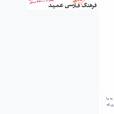
به ما
ری که