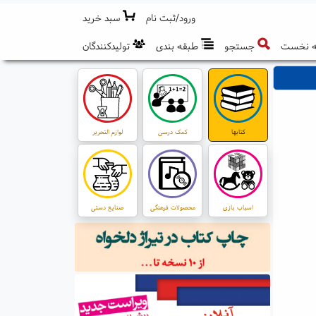
ورود/ثبت نام
سبد خرید
 نخست
جستجو
طبقه بندی
تولیدکنندگان
کتابها
کمک درسی
لوازم التحریر
اسباب بازی
محصولات فرهنگی
صنایع دستی