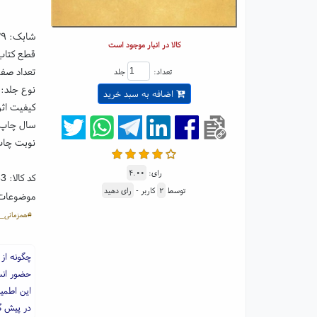
شابک:
۳۹
کالا در انبار موجود است
قطع کتاب: رقعی ۵
تعداد صفحا
تعداد:
جلد
نوع جلد: 
اضافه به سبد خرید
کیفیت اثر
سال چاپ: ۰۵
نوبت چاپ
رای:
۴.۰۰
کد کالا:
33
توسط
۲
کاربر -
رای دهید
موضوعات
#همزمانی_ش
چگونه از
حضور انس
این اطمی
در پیش گر