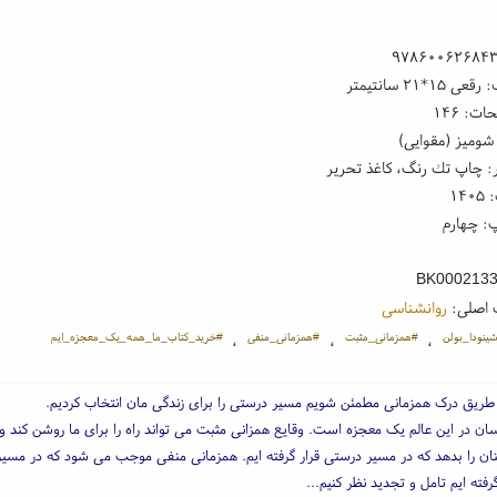
۹۷۸۶۰۰۶۲۶۸۴
۱*۲۱ سانتیمتر
ت: ۱۴۶
شومیز (مقوایی)
: چاپ تك رنگ، کاغذ تحریر
۱۴
: چهارم
BK000213
 اصلی:
روانشناسی
ینودا_بولن
#همزمانی_مثبت
#همزمانی_منفی
#خرید_کتاب_ما_همه_یک_معجزه_ایم
،
،
،
 طریق درک همزمانی مطمئن شویم مسیر درستی را برای زندگی مان انتخاب کردیم.
ان در این عالم یک معجزه است. وقایع همزانی مثبت می تواند راه را برای ما روشن کند و 
نان را بدهد که در مسیر درستی قرار گرفته ایم. همزمانی منفی موجب می شود که در مسی
فته ایم تامل و تجدید نظر کنیم...