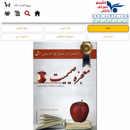
ورود/ثبت نام
کتابها
کمک درسی
لوازم التحریر
اسباب بازی
محصولات فرهنگی
صنایع دستی