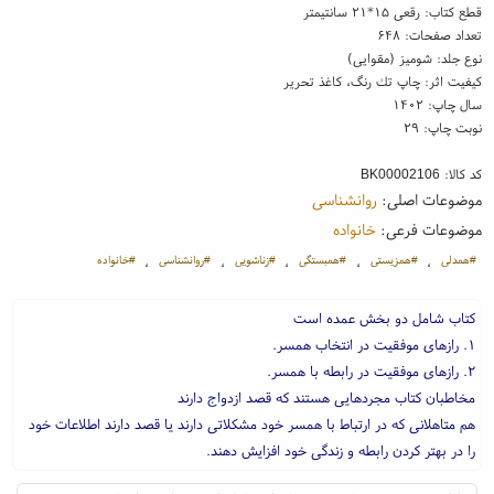
قطع کتاب: رقعی ۱۵*۲۱ سانتیمتر
تعداد صفحات: ۶۴۸
نوع جلد: شومیز (مقوایی)
کیفیت اثر: چاپ تك رنگ، کاغذ تحریر
سال چاپ: ۱۴۰۲
نوبت چاپ: ۲۹
کد کالا:
BK00002106
موضوعات اصلی:
روانشناسی
موضوعات فرعی:
خانواده
#همدلی
#همزیستی
#همبستگی
#زناشویی
#روانشناسی
#خانواده
،
،
،
،
،
کتاب شامل دو بخش عمده است
۱. رازهای موفقیت در انتخاب همسر.
۲. رازهای موفقیت در رابطه با همسر.
مخاطبان کتاب مجردهایی هستند که قصد ازدواج دارند
هم متاهلانی که در ارتباط با همسر خود مشکلاتی دارند یا قصد دارند اطلاعات خود
را در بهتر کردن رابطه و زندگی خود افزایش دهند.