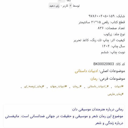
توسط
۲
کاربر -
رای دهید
شابک:
۹۷۸۶۰۰۴۰۵۰۱۵۹
قطع کتاب: رقعی ۱۵*۲۱ سانتیمتر
تعداد صفحات: ۸۳۶
نوع جلد: زرکوب
کیفیت اثر: چاپ تك رنگ، کاغذ تحریر
سال چاپ: ۱۴۰۴
نوبت چاپ: ششم
کد کالا:
BK00020903
موضوعات اصلی:
ادبیات داستانی
موضوعات فرعی:
رمان
#ادبیات
#‌_ادبیات_داستانی
#‌_رمان
#ادبیات_جهان
#رمان_ترجمه_ای
،
،
،
،
،
#رمان_خارجی
رمانی درباره هنرمندان موسیقی دان
موضوع این رمان شعر و موسیقی و حقیقت در جهانی ضدانسانی است. مانیفستی
درباره زندگی و شعر