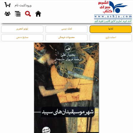
ورود/ثبت نام
کتابها
کمک درسی
لوازم التحریر
اسباب بازی
محصولات فرهنگی
صنایع دستی