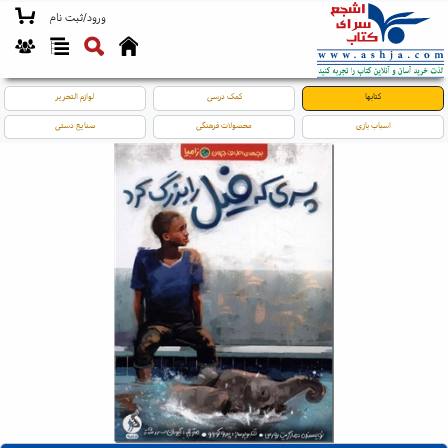
ورود/ثبت نام
کتابها
کمک درسی
لوازم التحریر
اسباب بازی
محصولات فرهنگی
صنایع دستی