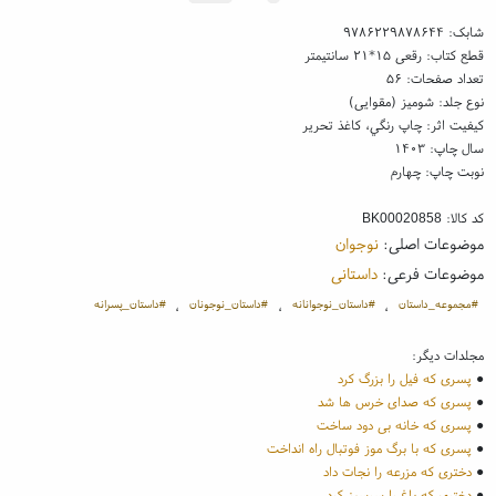
شابک:
۹۷۸۶۲۲۹۸۷۸۶۴۴
قطع کتاب: رقعی ۱۵*۲۱ سانتیمتر
تعداد صفحات: ۵۶
نوع جلد: شومیز (مقوایی)
کیفیت اثر: چاپ رنگي، کاغذ تحریر
سال چاپ: ۱۴۰۳
نوبت چاپ: چهارم
کد کالا:
BK00020858
موضوعات اصلی:
نوجوان
موضوعات فرعی:
داستانی
#مجموعه_داستان
#داستان_نوجوانانه
#داستان_نوجونان
#داستان_پسرانه
،
،
،
مجلدات دیگر:
●
پسری که فیل را بزرگ کرد
●
پسری که صدای خرس ها شد
●
پسری که خانه بی دود ساخت
●
پسری که با برگ موز فوتبال راه انداخت
●
دختری که مزرعه را نجات داد
●
دختری که باغ را سرسبز کرد