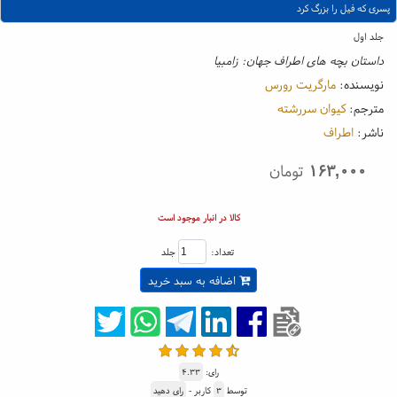
پسری که فیل را بزرگ کرد
جلد اول
داستان بچه های اطراف جهان: زامبیا
نویسنده:
مارگریت رورس
مترجم:
کیوان سررشته
ناشر:
اطراف
۱۶۳,۰۰۰
تومان
کالا در انبار موجود است
تعداد:
جلد
اضافه به سبد خرید
رای:
۴.۳۳
توسط
۳
کاربر -
رای دهید