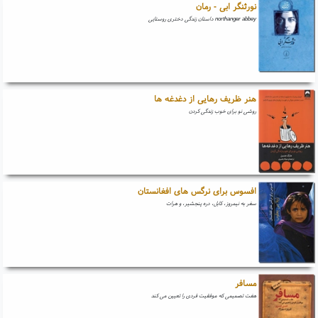
نورثنگر ابی - رمان
northanger abbey داستان زندگی دختری روستایی
هنر ظریف رهایی از دغدغه ها
روشی نو برای خوب زندگی کردن
افسوس برای نرگس های افغانستان
سفر به نیمروز، کابل، دره پنجشیر، و هرات
مسافر
هفت تصمیمی که موفقیت فردی را تعیین می کند