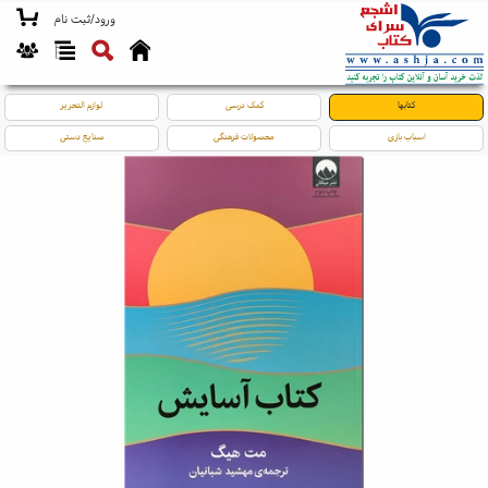
ورود/ثبت نام
کتابها
کمک درسی
لوازم التحریر
اسباب بازی
محصولات فرهنگی
صنایع دستی