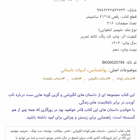
شابک:
۹۷۸۶۲۲۲۵۴۲۷۳۳
قطع کتاب: رقعی ۱۵*۲۱ سانتیمتر
تعداد صفحات: ۲۱۶
نوع جلد: شومیز (مقوایی)
کیفیت اثر: چاپ تك رنگ، کاغذ تحریر
سال چاپ: ۱۴۰۳
نوبت چاپ: دهم
کد کالا:
BK00020794
موضوعات اصلی:
روانشناسی
،
ادبیات داستانی
#داستان_کوتاه
#داستان_انگیزشی
#حکمت
#داستان_حکیمانه
،
،
،
این کتاب مجموعه ای از داستان های انگیزشی و گزین گویه هایی ست درباره تاب
آوردن در برابر ناملایمت های زندگی.
با خواندن داستان های این کتاب قادر خواهید بود در روزگاری که همه چیز از هم
گسسته است، راهنمایی برای زیستن و چراغی برای امید داشته باشید.
کتاب کتاب آسایش ، داستان های کوتاه انگیزشی ؛ ناشر: میلکان ؛ نوشته: مت هیگ ؛ مترجم: مهشید
شبانیان
این کالا در انبار فروشگاه آنلاین کتاب سرای اشجع در حال حاضر موجود است و شما می توانید با