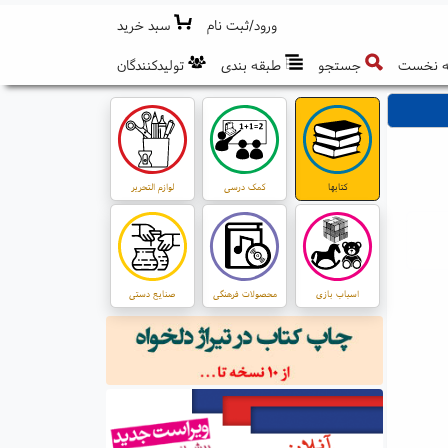
ورود/ثبت نام
سبد خرید
 نخست
جستجو
طبقه بندی
تولیدکنندگان
کتابها
کمک درسی
لوازم التحریر
اسباب بازی
محصولات فرهنگی
صنایع دستی