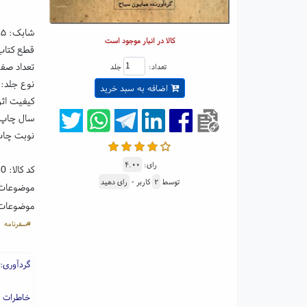
شابک:
۸۵
کالا در انبار موجود است
قطع کتاب: وزیری
تعداد صفحا
تعداد:
جلد
نوع جلد: 
اضافه به سبد خرید
کیفیت اثر
سال چاپ: ۰۳
نوبت چاپ
رای:
۴.۰۰
کد کالا:
20
توسط
۲
کاربر -
رای دهید
موضوعات
موضوعات
#سفرنامه
،
گردآوری:
خاطرات م