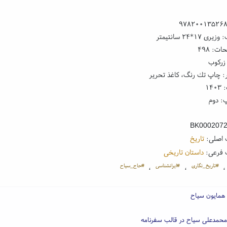
۹۷۸۲۰۰۱۳۵۲۶
 ۱۷*۲۴ سانتیمتر
ت: ۴۹۸
زرکوب
: چاپ تك رنگ، کاغذ تحریر
۱۴
: دوم
BK000207
 اصلی:
تاریخ
 فرعی:
داستان تاریخی
#تاریخ_نگاری
#ایرانشناسی
#حاج_سیاح
،
،
 همایون سیاح
حمدعلی سیاح در قالب سفرنامه