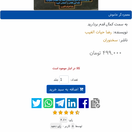
معجزه گر خاموش
به سمت کمال قدم بردارید
نویسنده:
رضا حیات الغیب
ناشر:
سخنوران
۴۹۹,۰۰۰ تومان
کالا در انبار موجود است
تعداد:
جلد
اضافه به سبد خرید
رای:
۴.۶۰
توسط
۵
کاربر -
رای دهید