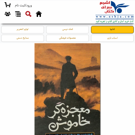
ورود/ثبت نام
کتابها
کمک درسی
لوازم التحریر
اسباب بازی
محصولات فرهنگی
صنایع دستی