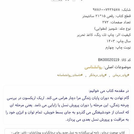
شابک:
۹۷۸۶۰۰۷۴۳۶۵۷۸
قطع کتاب: رقعی ۱۵*۲۱ سانتیمتر
تعداد صفحات: ۲۷۲
نوع جلد: شومیز (مقوایی)
کیفیت اثر: چاپ تك رنگ، کاغذ تحریر
سال چاپ: ۱۴۰۳
نوبت چاپ: چهارم
کد کالا:
BK00020119
موضوعات اصلی:
روانشناسی
#روان_درمانی
#روان_درمانگر
#داستان_روانشناسانه
،
،
در مقدمه کتاب می خوانیم:
گام نهادن به دوران پایان زندگی مرا دچار هراس می کند. اریک اریکسون در بررسی
چرخه زندگی، این مرحله را دوران پرورش نسل یا زایایی می نامد. یعنی مرحله ای
که انسان از خودشیفتگی می گذردو به جای بسط خویش، تمام توان و انرژی خود را
به مراقبت و پرورش نسل بعدی می پردازد.
کتاب موهبت درمان ، نامه ای سرگشاده به نسل جدید روان درمانگران و بیمارانشان ؛ ناشر: جامی ؛