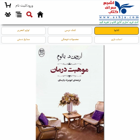
ورود/ثبت نام
کتابها
کمک درسی
لوازم التحریر
اسباب بازی
محصولات فرهنگی
صنایع دستی