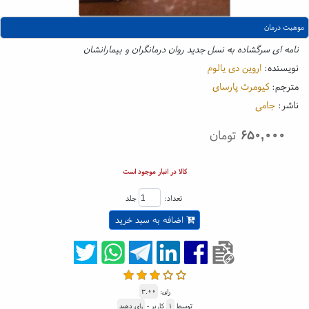
موهبت درمان
نامه ای سرگشاده به نسل جدید روان درمانگران و بیمارانشان
نویسنده:
اروین دی یالوم
مترجم:
کیومرث پارسای
ناشر:
جامی
۶۵۰,۰۰۰
تومان
کالا در انبار موجود است
تعداد:
جلد
اضافه به سبد خرید
رای:
۳.۰۰
توسط
۱
کاربر -
رای دهید