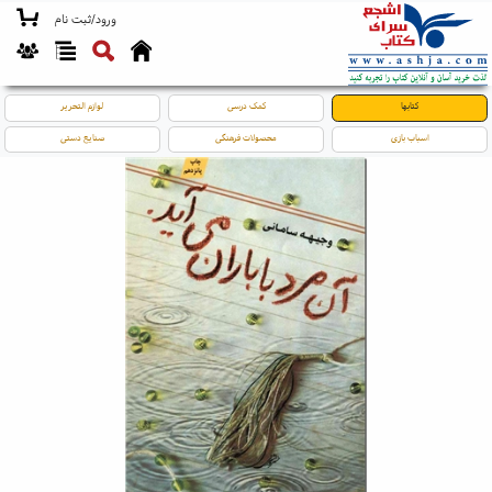
ورود/ثبت نام
کتابها
کمک درسی
لوازم التحریر
اسباب بازی
محصولات فرهنگی
صنایع دستی