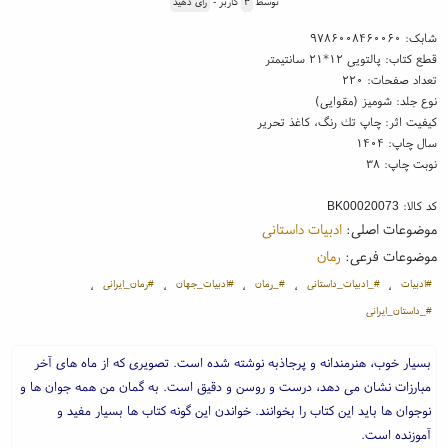
توسط
۳
کاربر -
رای دهید
شابک:
۹۷۸۶۰۰۸۴۶۰۰۶۰
قطع کتاب: پالتویی ۱۲*۲۱ سانتیمتر
تعداد صفحات: ۲۲۰
نوع جلد: شومیز (مقوایی)
کیفیت اثر: چاپ تك رنگ، کاغذ تحریر
سال چاپ: ۱۴۰۴
نوبت چاپ: ۳۸
کد کالا:
BK00020073
موضوعات اصلی:
ادبیات داستانی
موضوعات فرعی:
رمان
#ادبیات
#‌_ادبیات_داستانی
#‌_رمان
#ادبیات_جهان
#رمان_ایرانی
،
،
،
،
،
#‌_داستان_ایرانی
بسیار خوب، هنرمندانه و پرجاذبه نوشته شده است. تصویری که از ماه های آخر
مبارزات نشان می دهد، درست و روسن و دقیق است. به گمان من همه جوان ها و
نوجوان ها باید این کتاب را بخوانند. خواندن این گونه کتاب ها بسیار مفید و
آموزنده است.