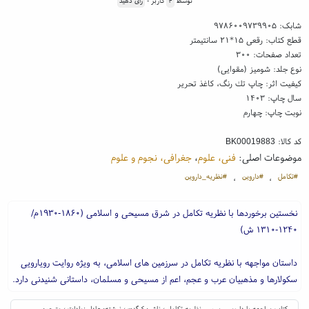
توسط
۴
کاربر -
رای دهید
شابک:
۹۷۸۶۰۰۹۷۳۹۹۰۵
قطع کتاب: رقعی ۱۵*۲۱ سانتیمتر
تعداد صفحات: ۳۰۰
نوع جلد: شومیز (مقوایی)
کیفیت اثر: چاپ تك رنگ، کاغذ تحریر
سال چاپ: ۱۴۰۳
نوبت چاپ: چهارم
کد کالا:
BK00019883
موضوعات اصلی:
فنی، علوم
،
جغرافی، نجوم و علوم
#تکامل
#داروین
#نظریه_داروین
،
،
نخستین برخوردها با نظریه تکامل در شرق مسیحی و اسلامی (۱۸۶۰-۱۹۳۰م/
۱۲۴۰-۱۳۱۰ ش)
داستان مواجهه با نظریه تکامل در سرزمین های اسلامی، به ویژه روایت رویارویی
سکولارها و مذهبیان عرب و عجم، اعم از مسیحی و مسلمان، داستانی شنیدنی دارد.
کتاب مواجهه با داروین ، بررسی نظریه تکامل ؛ ناشر: کرگدن ؛ نوشته: عادل زیادات ؛ مترجم: