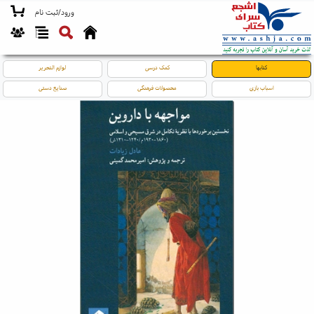
ورود/ثبت نام
کتابها
کمک درسی
لوازم التحریر
اسباب بازی
محصولات فرهنگی
صنایع دستی