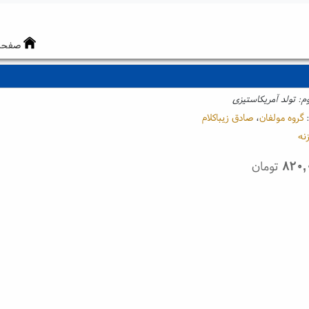
صفحه
م: تولد آمریکاستیزی
:
گروه مولفان
،
صادق زیباکلام
نه
۸۲۰,
تومان