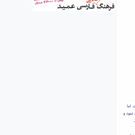
 اما
 نمود و
زی»