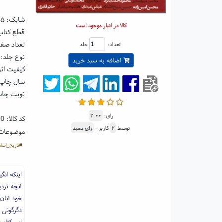
شابک:
۰۵
کالا در انبار موجود است
قطع کتاب: رقعی ۵
تعداد صفحا
تعداد:
جلد
نوع جلد: 
اضافه به سبد خرید
کیفیت اثر
سال چاپ: ۹۹
نوبت چاپ
رای:
۳.۰۰
کد کالا:
20
توسط
۲
کاربر -
رای دهید
موضوعات
#تاریخ_اسلا
اینکه ان
آنچه تردی
خود آنان
دگرگونی ک
این کتاب