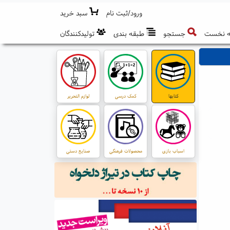
ورود/ثبت نام
سبد خرید
 نخست
جستجو
طبقه بندی
تولیدکنندگان
کتابها
کمک درسی
لوازم التحریر
اسباب بازی
محصولات فرهنگی
صنایع دستی