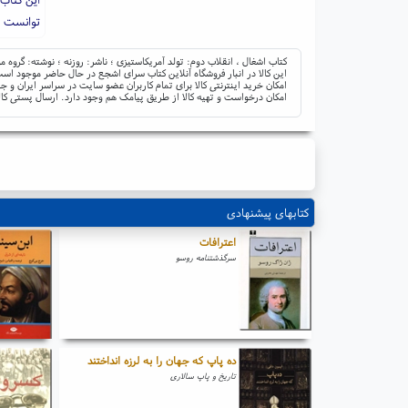
توانست ب
کتاب اشغال ، انقلاب دوم: تولد آمریکاستیزی ؛ ناشر: روزنه ؛ نوشته: گروه م
این کالا در انبار فروشگاه آنلاین کتاب سرای اشجع در حال حاضر موجود است 
امکان خرید اینترنتی کالا برای تمام کاربران عضو سایت در سراسر ایران 
امکان درخواست و تهیه کالا از طریق پیامک هم وجود دارد. ارسال پستی کال
کتابهای پیشنهادی
اعترافات
سرگذشتنامه روسو
ده پاپ که جهان را به لرزه انداختند
تاریخ و پاپ سالاری