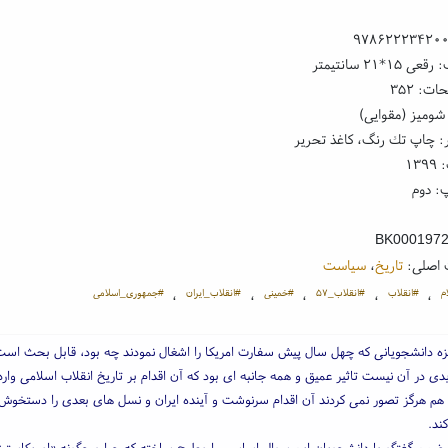
۹۷۸۶۲۲۲۳۴۲۰
۱*۲۱ سانتیمتر
ت: ۳۵۲
شومیز (مقوایی)
: چاپ تك رنگ، کاغذ تحریر
۱۳
: دوم
BK000197
 اصلی:
تاریخ
،
سیاست
م
#انقلاب
#انقلاب_۵۷
#خمینی
#انقلاب_ایران
#جمهوری_اسلامی
،
،
،
،
،
گیزه دانشجویانی که چهل سال پیش سفارت امریکا را اشغال نمودند چه بود، قابل بحث است.
دی در آن نیست تاثیر عمیق و همه جانبه ای بود که آن اقدام بر تاریخ انقلاب اسلامی وارد
 هم هرگز تصور نمی کردند آن اقدام سرنوشت و آینده ایران و نسل های بعدی را دستخوش
ند.
 ضمن گفتگو با دانشجویان این سوال اساسی را مطرح ساخته که چرا و چگونه «امریکاستی