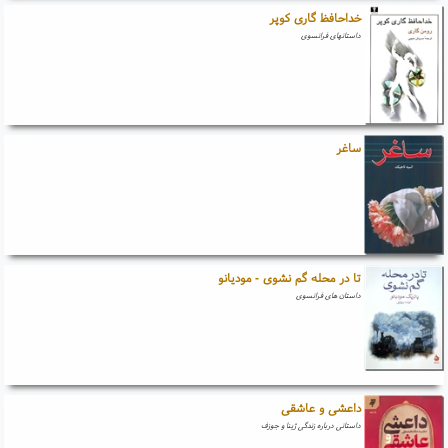
خداحافظ گاری کوپر
داستانهای فرانسوی
ساغر
تا در محله گم نشوی - مودیانو
داستان های فرانسوی
داعشی و عاشقی
داستانی درباره زندگی ژینا و جوزف