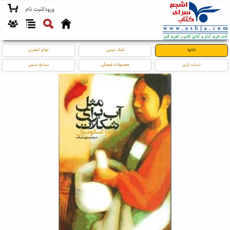
ورود/ثبت نام
کتابها
کمک درسی
لوازم التحریر
اسباب بازی
محصولات فرهنگی
صنایع دستی