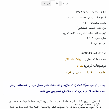
توسط
۲
کاربر -
رای دهید
شابک:
۹۷۸۹۶۴۵۵۱۲۷۶۵
قطع کتاب: رقعی ۱۵*۲۱ سانتیمتر
تعداد صفحات: ۲۲۳
نوع جلد: شومیز (مقوایی)
کیفیت اثر: چاپ تك رنگ، کاغذ تحریر
سال چاپ: ۱۴۰۲
نوبت چاپ: ۱۱
کد کالا:
BK00019524
موضوعات اصلی:
ادبیات داستانی
موضوعات فرعی:
رمان
#ادبیات
#ادبیات_داستانی
#رمان
،
،
رمانی درباره سرگذشت زنان مکزیکی که سنت های نسل خود را شکستند. رمانی
بس جذاب که از تاریخ زنان مکزیکی غبارروبی می کند.
کتاب مثل آب برای شکلات ، ادبیات داستانی - رمان ؛ ناشر: روشنگران و مطالعات زنان ؛ نوشته: لورا
اسکوئیول ؛ مترجم: مریم بیات
در حال حاضر موجودی این کالا در انبار فروشگاه آنلاین کتاب سرای اشجع تمام شده است ولی شما