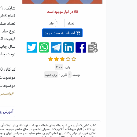
شابک:
۲۹
کالا در انبار موجود است
قطع کتاب: رقعی ۵
تعداد صفحا
تعداد:
جلد
نوع جلد: 
اضافه به سبد خرید
کیفیت اثر
سال چاپ: ۰۵
نوبت چاپ:
رای:
۳.۰۰
کد کالا:
98
توسط
۱
کاربر -
رای دهید
موضوعات
موضوعات
#روانشناسی
آموزش چگو
کتاب کتابی که آرزو می کنید والدینتان خوانده بودند ، فرزندانتان از اینکه 
این کالا در انبار فروشگاه آنلاین کتاب سرای اشجع در حال حاضر موجود است 
امکان خرید اینترنتی کالا برای تمام کاربران عضو سایت در سراسر ایران 
امکان درخواست و تهیه کالا از طریق پیامک هم وجود دارد. ارسال پستی کال