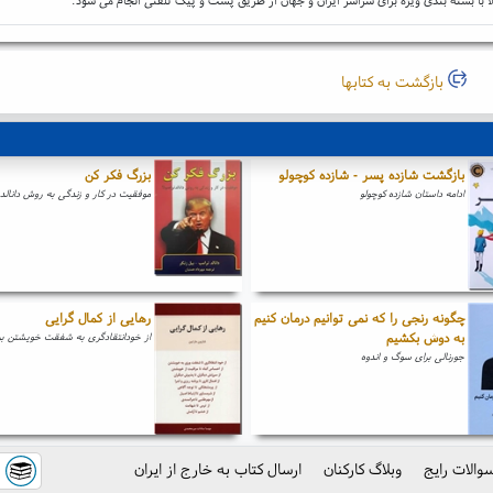
بازگشت به کتابها
بازگشت شازده پسر - شازده کوچولو
بزرگ فکر کن
ادامه داستان شازده کوچولو
موفقیت در کار و زندگی به روش دانالد
چگونه رنجی را که نمی توانیم درمان کنیم
رهایی از کمال گرایی
به دوش بکشیم
از خودانتقادگری به شفقت خویشتن ب
جورنالی برای سوگ و اندوه
والات رایج
وبلاگ کارکنان
ارسال کتاب به خارج از ایران
ک