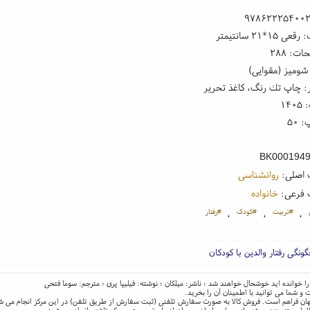
۹۷۸۶۲۲۲۵۴۰۰
۱*۲۱ سانتیمتر
ت: ۲۸۸
شومیز (مقوایی)
: چاپ تك رنگ، کاغذ تحریر
۱۴
 ۵۰
BK000194
 اصلی:
روانشناسی
 فرعی:
خانواده
#تربیت
#کودک
#رفتار
،
،
،
نگی رفتار والدین با کودکان
آن را خوانده اید خوشحال خواهند شد ؛ ناشر: میلکان ؛ نوشته: فیلیپا پری ؛ مترجم: سوما فتحی
و شما می توانید با اطمینان آن را بخرید.
و جهان فراهم است. فروش کالا به صورت سفارش تلفنی (ثبت سفارش از طریق تلفن) در این مرکز انجام می ش
ا با بسته بندی ویژه برای سراسر ایران و جهان از طریق پست و پیک تلفنی انجام می شود.