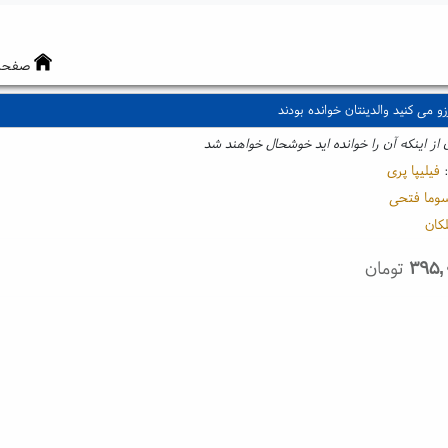
صفحه
زو می کنید والدینتان خوانده بودند
ن از اینکه آن را خوانده اید خوشحال خواهند شد
:
فیلیپا پری
وما فتحی
کان
۳۹۵,
تومان