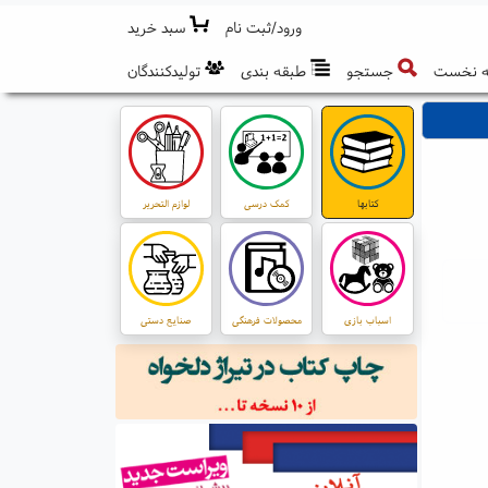
ورود/ثبت نام
سبد خرید
 نخست
جستجو
طبقه بندی
تولیدکنندگان
کتابها
کمک درسی
لوازم التحریر
اسباب بازی
محصولات فرهنگی
صنایع دستی