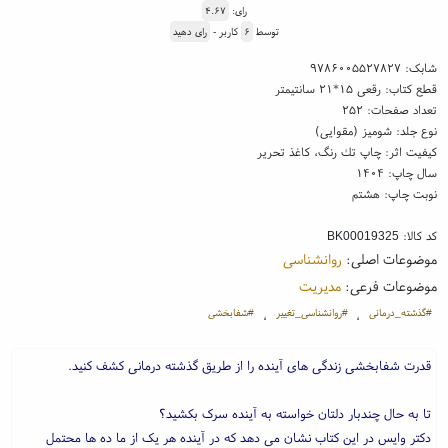
رای:
۴.۶۷
توسط
۶
کاربر -
رای دهید
شابک:
۹۷۸۶۰۰۵۵۲۷۸۲۷
قطع کتاب: رقعی ۱۵*۲۱ سانتیمتر
تعداد صفحات: ۲۵۲
نوع جلد: شومیز (مقوایی)
کیفیت اثر: چاپ تك رنگ، کاغذ تحریر
سال چاپ: ۱۴۰۴
نوبت چاپ: هشتم
کد کالا:
BK00019325
موضوعات اصلی:
روانشناسی
موضوعات فرعی:
مدیریت
#گذشته_درمانی
#روانشناسی_تغییر
#شفابخشی
،
،
قدرت شفابخشی زندگی های آینده را از طریق گذشته درمانی کشف کنید.
تا به حال چندبار دلتان خواسته به آینده سرک بکشید؟
دکتر وایس در این کتاب نشان می دهد که در آینده هر یک از ما ده ها محتمل