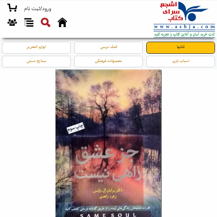
ورود/ثبت نام
کتابها
کمک درسی
لوازم التحریر
اسباب بازی
محصولات فرهنگی
صنایع دستی