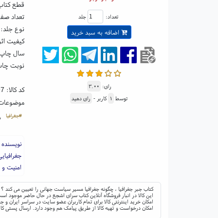
قطع کتاب: رقعی ۵
تعداد صفحا
تعداد:
جلد
نوع جلد: 
اضافه به سبد خرید
کیفیت اثر
سال چاپ: ۰۱
نوبت چاپ
رای:
۳.۰۰
کد کالا:
97
توسط
۱
کاربر -
رای دهید
موضوعات
#جغرافیا
،
نویسنده 
جغرافیای
امنیت و 
کتاب جبر جغرافیا ، چگونه جغرافیا مسیر سیاست جهانی را تعیین می کند ؟ 
این کالا در انبار فروشگاه آنلاین کتاب سرای اشجع در حال حاضر موجود است 
امکان خرید اینترنتی کالا برای تمام کاربران عضو سایت در سراسر ایران 
امکان درخواست و تهیه کالا از طریق پیامک هم وجود دارد. ارسال پستی کال