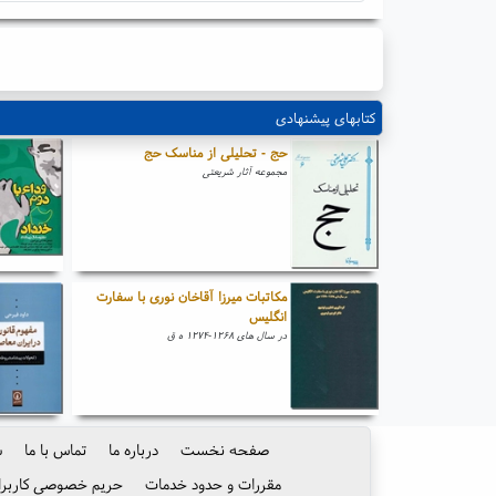
کتابهای پیشنهادی
حج - تحلیلی از مناسک حج
مجموعه آثار شریعتی
مکاتبات میرزا آقاخان نوری با سفارت
انگلیس
در سال های ۱۲۶۸-۱۲۷۴ ه ق
صفحه نخست
درباره ما
تماس با ما
س
مقررات و حدود خدمات
حریم خصوصی کاربرا