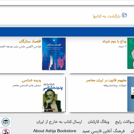
بازگشت به کتابها
وداع با دوم خرداد
اقتصاد ستارگان
۲ خرداد
طراحی الگویی علمی برای توسعه اقتصا
مفهوم قانون در ایران معاصر
پدیده شناسی
تحولات پیشامشروطه
جنبش های فلسفی معاصر
والات رایج
وبلاگ کارکنان
ارسال کتاب به خارج از ایران
ک
ن
فرهنگ آنلاین فارسی عمید
About Ashja Bookstore
اس