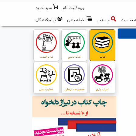
ورود/ثبت نام
سبد خرید
 نخست
جستجو
طبقه بندی
تولیدکنندگان
کتابها
کمک درسی
لوازم التحریر
اسباب بازی
محصولات فرهنگی
صنایع دستی