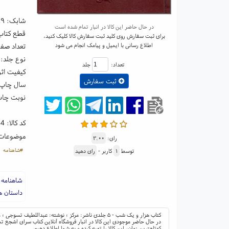
شابک:
۸۹
در حال حاضر این کالا در انبار تمام شده است
قطع کتاب: رقعی ۵
برای ثبت سفارش روی کلید ثبت سفارش کالا کلیک کنید،
اطلاع رسانی با ایمیل و پیامک انجام می شود
تعداد صفحات
نوع جلد:
تعداد:
جلد
کیفیت اثر
ثبت سفارش
سال چاپ: ۹۸
نوبت چا
کد کالا:
64
موضوعات
رای:
۳.۰۰
#شاهنامه
توسط
۱
کاربر -
رای دهید
،
شاهنامه نفی
داستان ه
کتاب هزار و یک شب - ۵ جلدی ناشر: مرکز ؛ نوشته: عبداللطیف تسوجی ؛ مترجم: ابراهیم اقلیدی
در حال حاضر موجودی این کالا در انبار فروشگاه آنلاین کتاب سرای اشجع تم
کوتاهترین زمان، این کالا را تهیه کرده و به شما اطلاع دهیم.