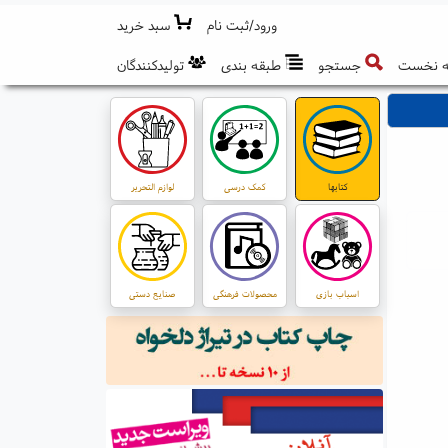
ورود/ثبت نام
سبد خرید
 نخست
جستجو
طبقه بندی
تولیدکنندگان
کتابها
کمک درسی
لوازم التحریر
اسباب بازی
محصولات فرهنگی
صنایع دستی