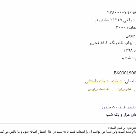
۹۷۸۰۰۰۰۷۹۰۹
۱*۲۱ سانتیمتر
: ۳۰۰۰
 چرمی
: چاپ تك رنگ، کاغذ تحریر
۱۳
پ: ششم
BK000190
 اصلی:
ادبیات
،
ادبیات داستانی
#شرح_ابیات
#شاهنامه_نویس
،
س قابدار- ۵ جلدی
ای هزار و یک شب
ام شده است ولی شما می توانید آن را انتخاب کنید تا به سبد در حال انتظار اضافه شود و ما تلاش می کنی