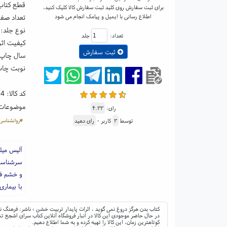
قطع کتاب: رقعی ۵
برای ثبت سفارش روی کلید ثبت سفارش کالا کلیک کنید،
اطلاع رسانی با ایمیل و پیامک انجام می شود
تعداد صفحا
نوع جلد: 
تعداد:
جلد
کیفیت اث
ثبت سفارش
سال چاپ: ۰۴
نوبت چاپ
کد کالا:
14
موضوعات
رای:
۴.۳۳
#روانشناسی
توسط
۳
کاربر -
رای دهید
آلیس میل
سرشناسی 
و خشم فر
با بیماری
کتاب بدن هرگز دروغ نمی گوید ، اثرات پایدار تربیت خشن ؛ ناشر: فرهنگ ن
در حال حاضر موجودی این کالا در انبار فروشگاه آنلاین کتاب سرای اشجع تم
کوتاهترین زمان، این کالا را تهیه کرده و به شما اطلاع دهیم.