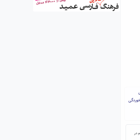
خوردگی
م در