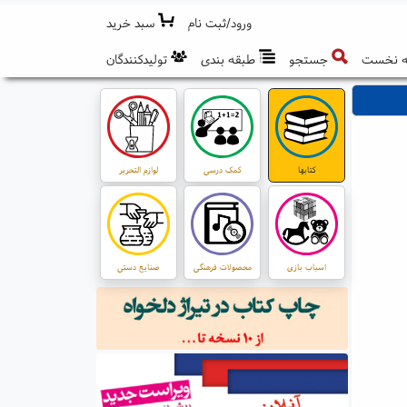
ورود/ثبت نام
سبد خرید
 نخست
جستجو
طبقه بندی
تولیدکنندگان
کتابها
کمک درسی
لوازم التحریر
اسباب بازی
محصولات فرهنگی
صنایع دستی