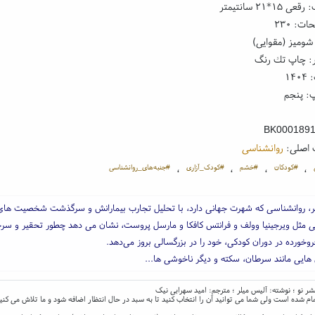
۱*۲۱ سانتیمتر
ت: ۲۳۰
شومیز (مقوایی)
ر: چاپ تك رنگ
۱۴
: پنجم
BK000189
 اصلی:
روانشناسی
#کودکان
#خشم
#کودک_آزاری
#جنبه‌های_روانشناسی
،
،
،
،
ر، روانشناسی که شهرت جهانی دارد، با تحلیل تجارب بیمارانش و سرگذشت شخصیت ‌های
مثل ویرجینیا وولف و فرانتس کافکا و مارسل پروست، نشان می ‌دهد چطور تحقیر و سر
وخورده در دوران کودکی، خود را در بزرگسالی بروز می‌دهد.
 ‌هایی مانند سرطان، سکته و دیگر ناخوشی ‌ها...
شر نو ؛ نوشته: آلیس میلر ؛ مترجم: امید سهرابی نیک
ام شده است ولی شما می توانید آن را انتخاب کنید تا به سبد در حال انتظار اضافه شود و ما تلاش می کنی