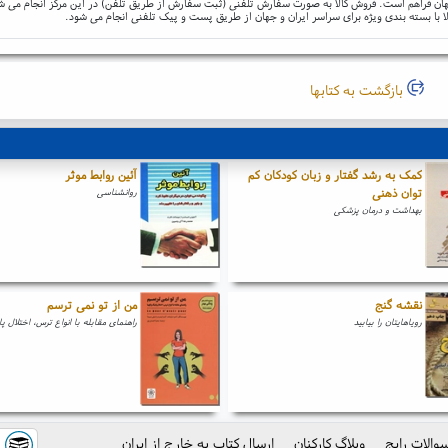
و جهان فراهم است. فروش کالا به صورت سفارش تلفنی (ثبت سفارش از طریق تلفن) در این مرکز انجام می ش
ا با بسته بندی ویژه برای سراسر ایران و جهان از طریق پست و پیک تلفنی انجام می شود.
بازگشت به کتابها
کمک به رشد گفتار و زبان کودکان کم
آئین روابط موثر
توان ذهنی
روانشناسی
بهداشت و درمان پزشکی
نقشه گنج
من از تو نمی ترسم
رویاهایتان را بیابید
راهنمای مقابله با انواع ترس، اختلال پا
والات رایج
وبلاگ کارکنان
ارسال کتاب به خارج از ایران
ک