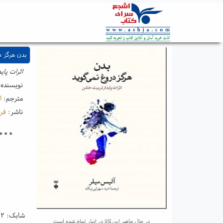
بدن هرگز د
اثرات پا
نویسنده
مترجم:
ا
ناشر:
فر
۰۰۰
شابک:
۱۲
در حال حاضر این کالا در انبار تمام شده است