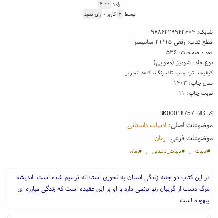
رای:
۴.۰۰
توسط
۲
کاربر -
رای دهید
شابک:
۹۷۸۶۲۲۹۹۴۲۶۰۴
قطع کتاب: رقعی ۱۵*۲۱ سانتیمتر
تعداد صفحات: ۵۳۶
نوع جلد: شومیز (مقوایی)
کیفیت اثر: چاپ تك رنگ، کاغذ تحریر
سال چاپ: ۱۴۰۳
نوبت چاپ: ۱۱
کد کالا:
BK00018757
موضوعات اصلی:
ادبیات داستانی
موضوعات فرعی:
رمان
#ادبیات
#ادبیات_داستانی
#رمان
،
،
در این کتاب دو جنبه زندگی انسان به نحوری استادانه ترسیم شده است. اندیشه
مرگ دست از گریبان زنو برنمی دارد و او بر این عقیده است که زندگی مبارزه ای
بیهوده است