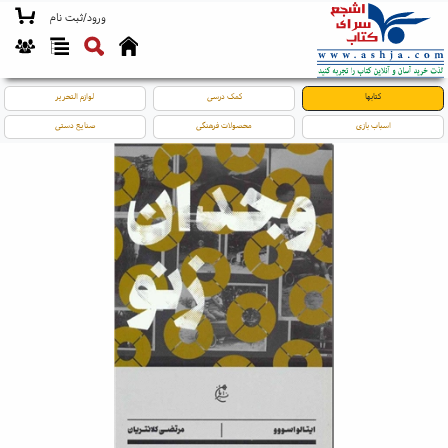
ورود/ثبت نام
کتابها
کمک درسی
لوازم التحریر
اسباب بازی
محصولات فرهنگی
صنایع دستی