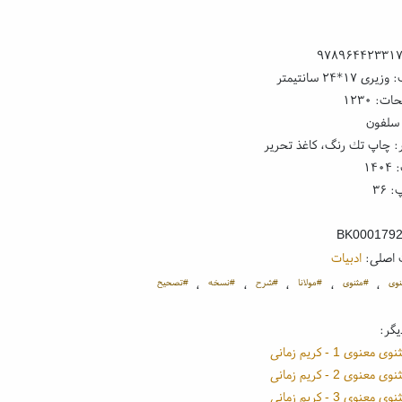
۹۷۸۹۶۴۴۲۳۳۱
 ۱۷*۲۴ سانتیمتر
: ۱۲۳۰
 سلفون
: چاپ تك رنگ، کاغذ تحریر
۱۴
 ۳۶
BK000179
 اصلی:
ادبیات
وی
#مثنوی
#مولانا
#شرح
#نسخه
#تصحیح
،
،
،
،
،
یگر:
عنوی 1 - کریم زمانی
عنوی 2 - کریم زمانی
عنوی 3 - کریم زمانی