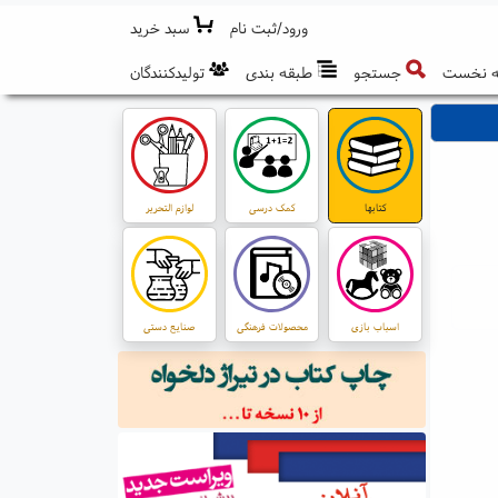
ورود/ثبت نام
سبد خرید
 نخست
جستجو
طبقه بندی
تولیدکنندگان
کتابها
کمک درسی
لوازم التحریر
اسباب بازی
محصولات فرهنگی
صنایع دستی