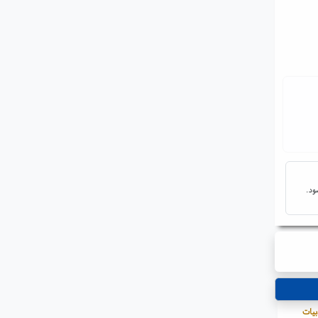
ود.
ز با ادبیات