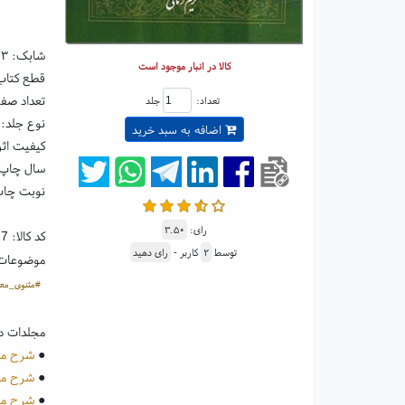
شابک:
۷۳
کالا در انبار موجود است
قطع کتاب: وزیری
تعداد صفحات
تعداد:
جلد
نوع جلد:
اضافه به سبد خرید
کیفیت اثر
سال چاپ: ۰۴
نوبت چاپ:
رای:
۳.۵۰
کد کالا:
27
توسط
۲
کاربر -
رای دهید
موضوعات
#مثنوی_معن
مجلدات د
●
شرح مثنوی م
●
شرح مثنوی م
●
شرح مثنوی م