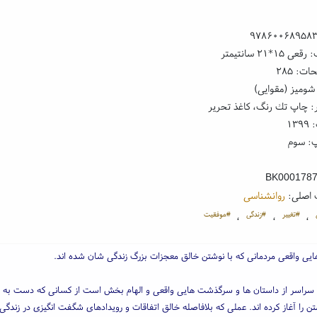
۹۷۸۶۰۰۶۸۹۵۸
۱*۲۱ سانتیمتر
ت: ۲۸۵
شومیز (مقوایی)
: چاپ تك رنگ، کاغذ تحریر
۱۳
: سوم
BK000178
 اصلی:
روانشناسی
#تغییر
#زندگی
#موفقیت
،
،
،
ایی واقعی مردمانی که با نوشتن خالق معجزات بزرگ زندگی شان شده اند.
 سراسر از داستان ها و سرگذشت هایی واقعی و الهام بخش است از کسانی که دست به ق
تن را آغاز کرده اند. عملی که بلافاصله خالق اتفاقات و رویدادهای شگفت انگیزی در زندگی