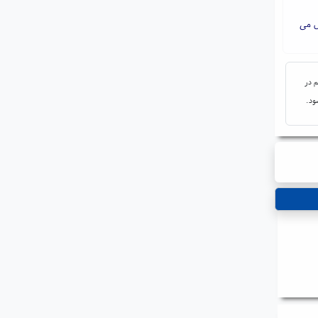
ل می
م در
ود.