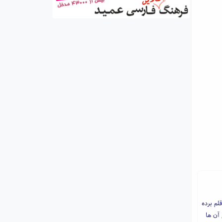
لم برده
 آن ها