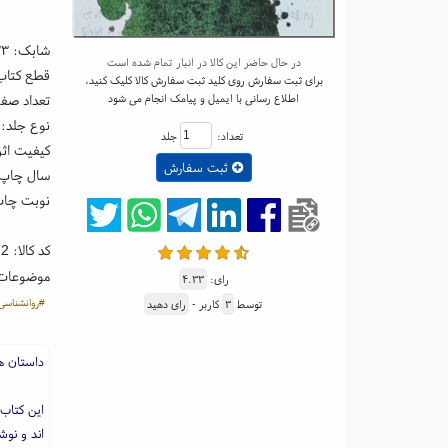
شابک:
۳۳
در حال حاضر این کالا در انبار تمام شده است
قطع کتاب: رقعی ۵
برای ثبت سفارش روی کلید ثبت سفارش کالا کلیک کنید،
اطلاع رسانی با ایمیل و پیامک انجام می شود
تعداد صفحا
نوع جلد: 
تعداد:
جلد
کیفیت اثر
ثبت سفارش
سال چاپ: ۹۹
نوبت چاپ
کد کالا:
72
موضوعات
رای:
۴.۳۳
#روانشناسی
توسط
۳
کاربر -
رای دهید
داستان ه
این کتاب
اند و نوش