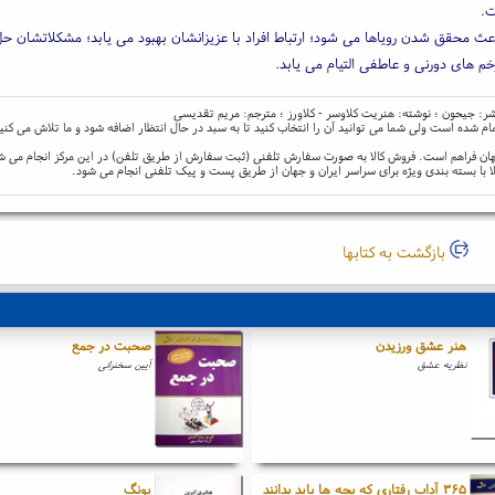
.
عث محقق شدن رویاها می شود؛ ارتباط افراد با عزیزانشان بهبود می یابد؛ مشکلاتشان ح
خم های دورنی و عاطفی التیام می یابد.
ناشر: جیحون ؛ نوشته: هنریت کلاوسر - کلاورز ؛ مترجم: مریم تقدیسی
ام شده است ولی شما می توانید آن را انتخاب کنید تا به سبد در حال انتظار اضافه شود و ما تلاش می کنی
و جهان فراهم است. فروش کالا به صورت سفارش تلفنی (ثبت سفارش از طریق تلفن) در این مرکز انجام می ش
ا با بسته بندی ویژه برای سراسر ایران و جهان از طریق پست و پیک تلفنی انجام می شود.
بازگشت به کتابها
هنر عشق ورزیدن
صحبت در جمع
نظریه عشق
آیین سخنرانی
۳۶۵ آداب رفتاری که بچه ها باید بدانند
یونگ