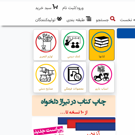
ورود/ثبت نام
سبد خرید
 نخست
جستجو
طبقه بندی
تولیدکنندگان
کتابها
کمک درسی
لوازم التحریر
اسباب بازی
محصولات فرهنگی
صنایع دستی