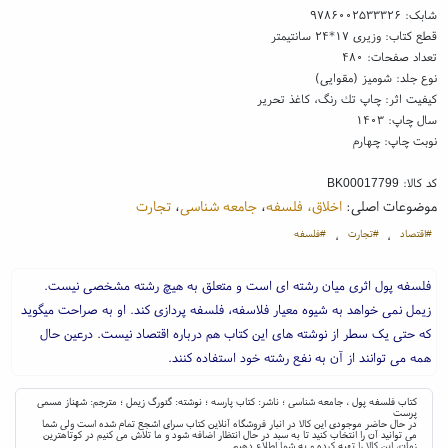
شابک:
۹۷۸۶۰۰۲۵۳۳۳۲۶
قطع کتاب: وزیری ۱۷*۲۴ سانتیمتر
تعداد صفحات: ۴۸۰
نوع جلد: شومیز (مقوایی)
کیفیت اثر: چاپ تك رنگ، کاغذ تحریر
سال چاپ: ۱۴۰۳
نوبت چاپ: چهارم
کد کالا:
BK00017799
موضوعات اصلی:
اخلاق، فلسفه
،
جامعه شناسی
،
تجارت
#اقتصاد
#تجارت
#فلسفه
،
،
فلسفه پول اثری میان رشته ای است و متعلق به هیچ رشته مشخصی نیست.
زیمل نمی خواهد به شیوه معیار فلاسفه، فلسفه پردازی کند. او به صراحت میگوید
که حتی یک سطر از نوشته های این کتاب هم درباره اقتصاد نیست. درعین حال
همه می توانند از آن به نفع رشته خود استفاده کنند.
کتاب فلسفه پول ، جامعه شناسی ؛ ناشر: کتاب پارسه ؛ نوشته: گئورگ زیمل ؛ مترجم: شهناز مسمی
پرست
در حال حاضر موجودی این کالا در انبار فروشگاه آنلاین کتاب سرای اشجع تمام شده است ولی شما
می توانید آن را انتخاب کنید تا به سبد در حال انتظار اضافه شود و ما تلاش می کنیم در کوتاهترین
زمان، این کالا را تهیه کرده و به شما اطلاع دهیم.