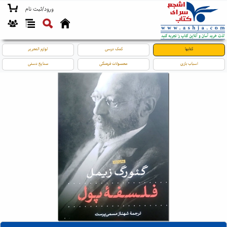
ورود/ثبت نام
کتابها
کمک درسی
لوازم التحریر
اسباب بازی
محصولات فرهنگی
صنایع دستی