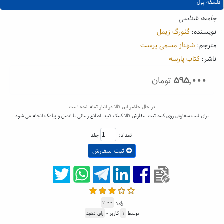
فلسفه پول
جامعه شناسی
نویسنده:
گئورگ زیمل
مترجم:
شهناز مسمی پرست
ناشر:
کتاب پارسه
۵۹۵,۰۰۰
تومان
در حال حاضر این کالا در انبار تمام شده است
برای ثبت سفارش روی کلید ثبت سفارش کالا کلیک کنید، اطلاع رسانی با ایمیل و پیامک انجام می شود
تعداد:
جلد
ثبت سفارش
رای:
۳.۰۰
توسط
۱
کاربر -
رای دهید