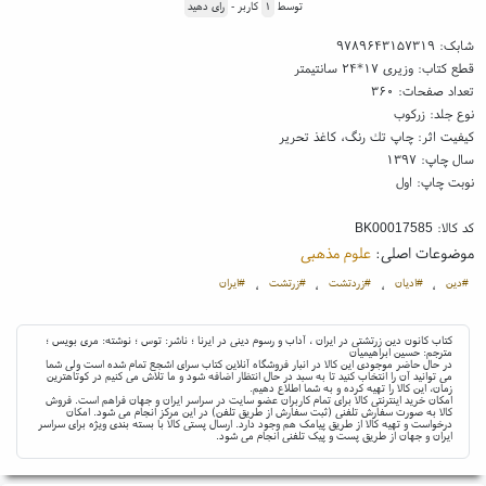
توسط
۱
کاربر -
رای دهید
شابک:
۹۷۸۹۶۴۳۱۵۷۳۱۹
قطع کتاب: وزیری ۱۷*۲۴ سانتیمتر
تعداد صفحات: ۳۶۰
نوع جلد: زرکوب
کیفیت اثر: چاپ تك رنگ، کاغذ تحریر
سال چاپ: ۱۳۹۷
نوبت چاپ: اول
کد کالا:
BK00017585
موضوعات اصلی:
علوم مذهبی
#دین
#ادیان
#زردتشت
#زرتشت
#ایران
،
،
،
،
کتاب کانون دین زرتشتی در ایران ، آداب و رسوم دینی در ایرنا ؛ ناشر: توس ؛ نوشته: مری بویس ؛
مترجم: حسین ابراهیمیان
در حال حاضر موجودی این کالا در انبار فروشگاه آنلاین کتاب سرای اشجع تمام شده است ولی شما
می توانید آن را انتخاب کنید تا به سبد در حال انتظار اضافه شود و ما تلاش می کنیم در کوتاهترین
زمان، این کالا را تهیه کرده و به شما اطلاع دهیم.
امکان خرید اینترنتی کالا برای تمام کاربران عضو سایت در سراسر ایران و جهان فراهم است. فروش
کالا به صورت سفارش تلفنی (ثبت سفارش از طریق تلفن) در این مرکز انجام می شود. امکان
درخواست و تهیه کالا از طریق پیامک هم وجود دارد. ارسال پستی کالا با بسته بندی ویژه برای سراسر
ایران و جهان از طریق پست و پیک تلفنی انجام می شود.