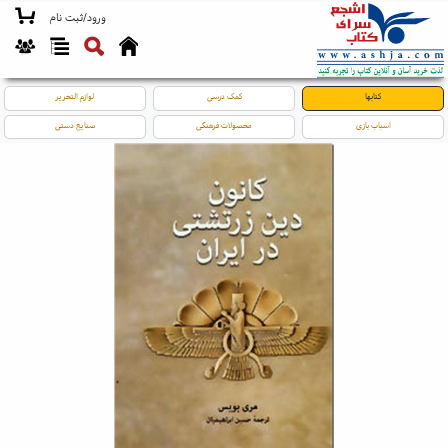
ورود/ثبت نام
کتابها
کمک درسی
لوازم التحریر
اسباب بازی
محصولات فرهنگی
صنایع دستی