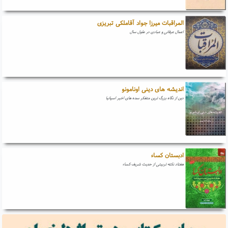
المراقبات میرزا جواد آقاملکی تبریزی
اعمال عرفانی و عبادی در طول سال
اندیشه های دینی اونامونو
دین از نگاه بزرگ ترین متفکر سده های اخیر اسپانیا
ادبستان کساء
هفتاد نکته تربیتی از حدیث شریف کساء