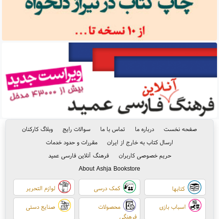
صفحه نخست
درباره ما
تماس با ما
سوالات رایج
وبلاگ کارکنان
ارسال کتاب به خارج از ایران
مقررات و حدود خدمات
حریم خصوصی کاربران
فرهنگ آنلاین فارسی عمید
About Ashja Bookstore
کمک درسی
لوازم التحریر
کتابها
اسباب بازی
محصولات
صنایع دستی
فرهنگی