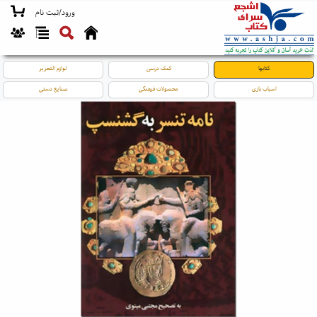
ورود/ثبت نام
کتابها
کمک درسی
لوازم التحریر
اسباب بازی
محصولات فرهنگی
صنایع دستی