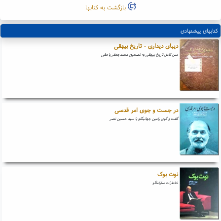
بازگشت به کتابها
کتابهای پیشنهادی
دیبای دیداری - تاریخ بیهقی
متن کامل تاریخ بیهقی به تصحیح محمدجعفر یاحقی
در جست و جوی امر قدسی
گفت و گوی رامین جهانبگلو با سید حسین نصر
نوت بوک
خاطرات ساراماگو