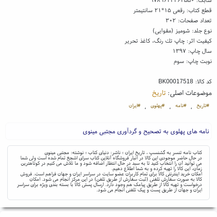
قطع کتاب: رقعی ۱۵*۲۱ سانتیمتر
تعداد صفحات: ۳۰۲
نوع جلد: شومیز (مقوایی)
کیفیت اثر: چاپ تك رنگ، کاغذ تحریر
سال چاپ: ۱۳۹۷
نوبت چاپ: سوم
کد کالا:
BK00017518
موضوعات اصلی:
تاریخ
#تاریخ
#نامه
#پهلوی
#ایران
،
،
،
نامه های پهلوی به تصحیح و گردآوری مجتبی مینوی
کتاب نامه تنسر به گشنسپ ، تاریخ ایران ؛ ناشر: دنیای کتاب ؛ نوشته: مجتبی مینوی
در حال حاضر موجودی این کالا در انبار فروشگاه آنلاین کتاب سرای اشجع تمام شده است ولی شما
می توانید آن را انتخاب کنید تا به سبد در حال انتظار اضافه شود و ما تلاش می کنیم در کوتاهترین
زمان، این کالا را تهیه کرده و به شما اطلاع دهیم.
امکان خرید اینترنتی کالا برای تمام کاربران عضو سایت در سراسر ایران و جهان فراهم است. فروش
کالا به صورت سفارش تلفنی (ثبت سفارش از طریق تلفن) در این مرکز انجام می شود. امکان
درخواست و تهیه کالا از طریق پیامک هم وجود دارد. ارسال پستی کالا با بسته بندی ویژه برای سراسر
ایران و جهان از طریق پست و پیک تلفنی انجام می شود.